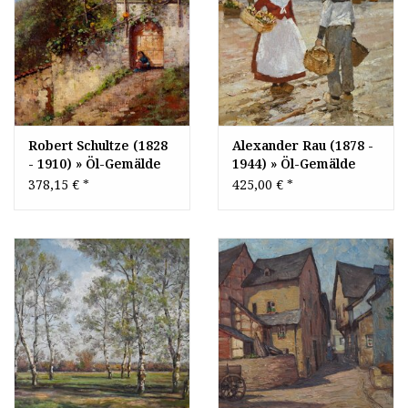
Robert Schultze (1828
Alexander Rau (1878 -
- 1910) » Öl-Gemälde
1944) » Öl-Gemälde
Italien italienische
Holland Hafenszene -
378,15 €
*
425,00 €
*
Landschaft
Berliner Maler
Düsseldorfer
Malerschule