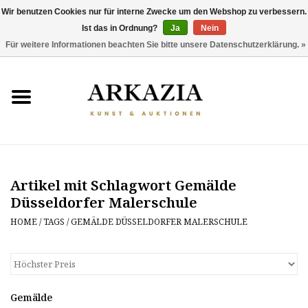
Wir benutzen Cookies nur für interne Zwecke um den Webshop zu verbessern.
Ist das in Ordnung?
Ja
Nein
0 Artikel - €0,00
Für weitere Informationen beachten Sie bitte unsere Datenschutzerklärung. »
HOME
AKTUELLER KATALOG
RÜCKBLICK
Artikel mit Schlagwort Gemälde
ÜBER UNS
Düsseldorfer Malerschule
THEMEN
HOME
/
TAGS
/
GEMÄLDE DÜSSELDORFER MALERSCHULE
ENTDECKEN
Gemälde