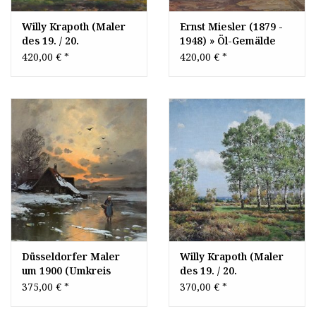
Willy Krapoth (Maler
Ernst Miesler (1879 -
des 19. / 20.
1948) » Öl-Gemälde
Jahrhunderts) » Öl-
Impressionismus Dorf
420,00 €
*
420,00 €
*
Gemälde
Altstadt Düsseldorfer
Impressionismus
Malerschule
Düsseldorfer
Malerschule
Düsseldorfer Maler
Willy Krapoth (Maler
um 1900 (Umkreis
des 19. / 20.
Johann Jungbluth) » Öl-
Jahrhunderts) » Öl-
375,00 €
*
370,00 €
*
Gemälde Romantik
Gemälde
Winter Landschaft
Impressionismus