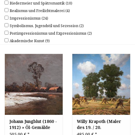
Biedermeier und Spätromantik
(10)
Realismus und Freilichtmalerei
(4)
Impressionismus
(24)
Symbolismus, Jugendstil und Sezession
(2)
Postimpressionismus und Expressionismus
(2)
Akademische Kunst
(9)
Johann Jungblut (1860 -
Willy Krapoth (Maler
1912) » Öl-Gemälde
des 19. / 20.
Impressionismus
Jahrhunderts) » Öl-
505,00 €
*
485,00 €
*