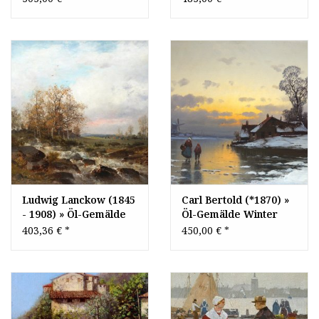
Winter Landschaft
Gemälde Realismus
Winterlandschaft
Ernte Landschaft
Niederrhein
Erntelandschaft
Düsseldorfer
Heuernte
Malerschule
Düsseldorfer
Malerschule
Ludwig Lanckow (1845
Carl Bertold (*1870) »
- 1908) » Öl-Gemälde
Öl-Gemälde Winter
Landschaft
Landschaft
403,36 €
*
450,00 €
*
Düsseldorfer
Winterlandschaft
Malerschule
Düsseldorfer
Malerschule