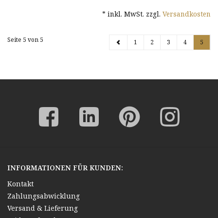
Waldlandschaft
Düsseldorfer
* inkl. MwSt. zzgl.
Versandkosten
Winterlandschaft
Malerschule
Schnee Düsseldorfer
Malerschule
Seite 5 von 5
1
2
3
4
5
INFORMATIONEN FÜR KUNDEN:
Kontakt
Zahlungsabwicklung
Versand & Lieferung