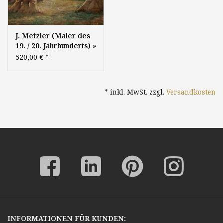
J. Metzler (Maler des
19. / 20. Jahrhunderts) »
Öl-Gemälde
520,00 €
*
Düsseldorfer
Malerschule
Erntelandschaft
* inkl. MwSt. zzgl.
Versandkosten
INFORMATIONEN FÜR KUNDEN: