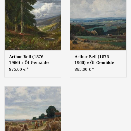
Arthur Bell (1876 -
Arthur Bell (1876 -
1966) » Öl-Gemälde
1966) » Öl-Gemälde
Naturalismus Wald
Realismus Herbst
875,00 €
*
865,00 €
*
Landschaft
Ernte Landschaft
Düsseldorfer
Erntelandschaft Bauern
Malerschule
Eifel Düsseldorfer
Malerschule