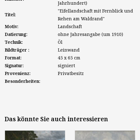
Jahrhundert)
"Eifellandschaft mit Fernblick und
Titel:
Rehen am Waldrand"
Motiv:
Landschaft
Datierung:
ohne Jahresangabe (um 1910)
Technik:
Öl
Bildträger :
Leinwand
Format:
45 x 65 cm
Signatur:
signiert
Provenienz:
Privatbesitz
Besonderheiten:
Das könnte Sie auch interessieren