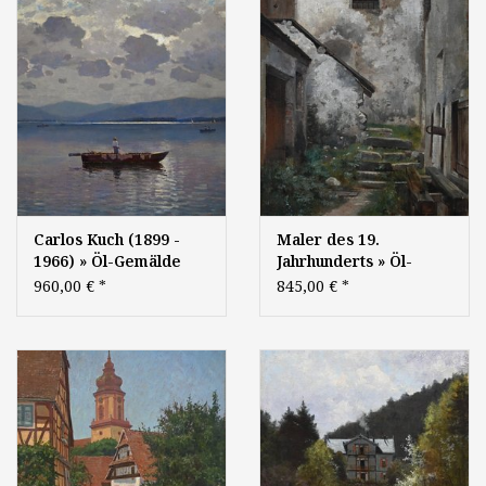
Impressionismus
süddeutsche Malerei
Stuttgarter Maler
Carlos Kuch (1899 -
Maler des 19.
1966) » Öl-Gemälde
Jahrhunderts » Öl-
Süddeutsche Malerei
Gemälde Realismus
960,00 €
*
845,00 €
*
Starnberger See
Münchner Malerschule
Landschaft Münchner
Malerschule