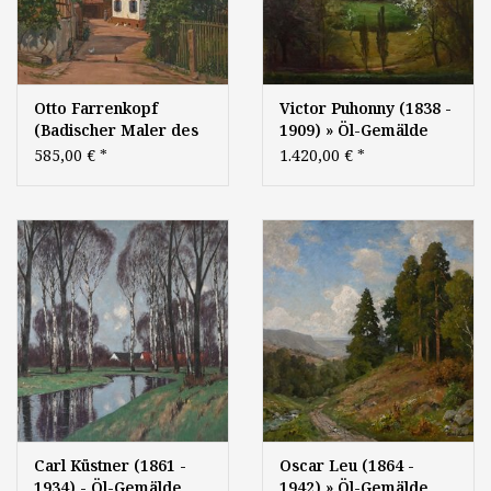
Otto Farrenkopf
Victor Puhonny (1838 -
(Badischer Maler des
1909) » Öl-Gemälde
frühen 20.
Realismus
585,00 €
*
1.420,00 €
*
Jahrhunderts) » Öl-
Freilichtmalerei Maler
Gemälde Realismus
Prag Baden-Baden
Schwarzwald Baden
Badischer Maler
Ortenau
Carl Küstner (1861 -
Oscar Leu (1864 -
1934) - Öl-Gemälde
1942) » Öl-Gemälde