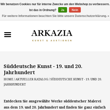
Wir benutzen Cookies nur für interne Zwecke um den Webshop zu verbessern.
Ist das in Ordnung?
Ja
Nein
0 Artikel - €0,00
Für weitere Informationen beachten Sie bitte unsere Datenschutzerklärung. »
HOME
AKTUELLER KATALOG
RÜCKBLICK
Süddeutsche Kunst - 19. und 20.
ÜBER UNS
Jahrhundert
THEMEN
HOME
/
AKTUELLER KATALOG
/
SÜDDEUTSCHE KUNST - 19. UND 20.
JAHRHUNDERT
ENTDECKEN
Entdecken Sie ausgewählte Werke süddeutscher Malerei
aus dem 19. und 20. Jahrhundert und finden Sie ganz einfach