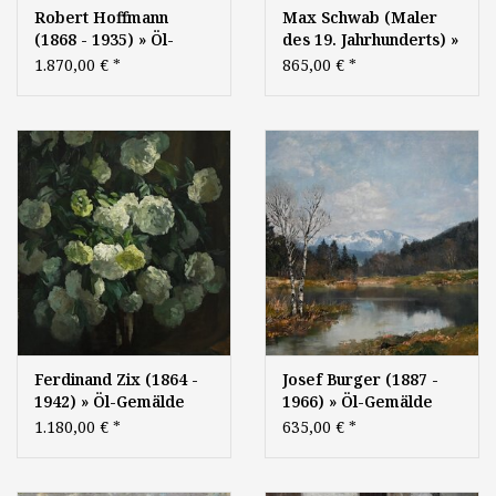
Robert Hoffmann
Max Schwab (Maler
(1868 - 1935) » Öl-
des 19. Jahrhunderts) »
Gemälde
Öl-Gemälde Romantik
1.870,00 €
*
865,00 €
*
Impressionismus
Realismus Landschaft
Bodensee Schweiz
Rehe Münchner Schule
Landschaft
Landschaftsgemälde
süddeutsche Malerei
Ferdinand Zix (1864 -
Josef Burger (1887 -
1942) » Öl-Gemälde
1966) » Öl-Gemälde
Blumen Schneeball
Impressionismus Alpen
1.180,00 €
*
635,00 €
*
Stillleben
Landschaft Münchner
Blumenstillleben
Malerschule
schwäbischer
Benediktenwand