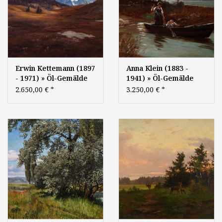
Erwin Kettemann (1897
Anna Klein (1883 -
- 1971) » Öl-Gemälde
1941) » Öl-Gemälde
Gebirgslandschaft
Münchner Malerschule
2.650,00 €
*
3.250,00 €
*
Alpen süddeutsche
Dachauer
Malerei - Münchner
Künstlerkolonie
Maler
süddeutsche Malerei