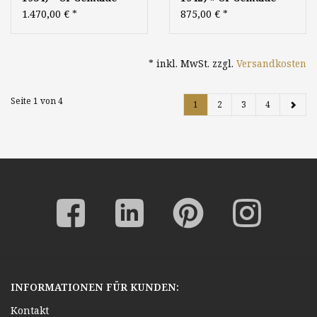
Landschaft Klassische
Realismus
1.470,00 €
*
875,00 €
*
Moderne
Impressionismus
Landschaft Münchner
Malerschule
* inkl. MwSt. zzgl.
Versandkosten
Landschaftsgemälde
süddeutsche Malerei
Seite 1 von 4
1
2
3
4
INFORMATIONEN FÜR KUNDEN:
Kontakt