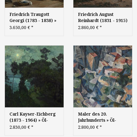
Friedrich Traugott
Friedrich August
Georgi (1783 - 1838) »
Reinhardt (1831 - 1915)
Öl-Gemälde Romantik
» Öl-Gemälde
3.650,00 €
*
2.860,00 €
*
Biedermeier
Campagna Rom Spät-
Genremalerei
Romantik Biedermeier
Interieur Italien -
Landschaft Italien
sächsischer Künstler
Grand Tour -
sächsischer Künstler
Carl Kayser-Eichberg
Maler des 20.
(1873 - 1964) » Öl-
Jahrhunderts » Öl-
Gemälde
Gemälde Moderne
2.830,00 €
*
2.800,00 €
*
Impressionismus
Kubismus Avantgarde