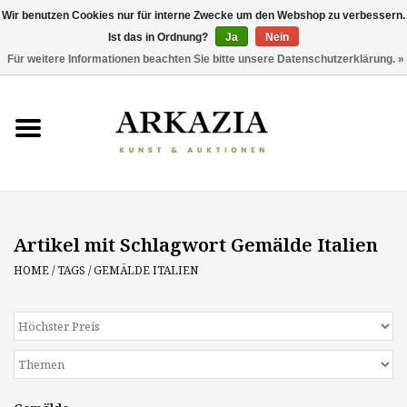
Wir benutzen Cookies nur für interne Zwecke um den Webshop zu verbessern.
Ist das in Ordnung?
Ja
Nein
0 Artikel - €0,00
Für weitere Informationen beachten Sie bitte unsere Datenschutzerklärung. »
HOME
AKTUELLER KATALOG
RÜCKBLICK
Artikel mit Schlagwort Gemälde Italien
ÜBER UNS
HOME
/
TAGS
/
GEMÄLDE ITALIEN
THEMEN
ENTDECKEN