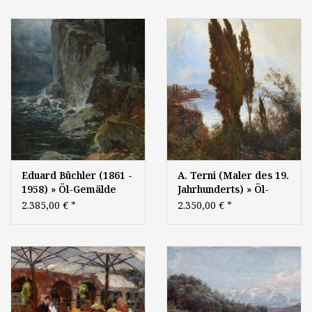
Jugendstil Meer Mond
Landschaft
Mondschein
Mondnacht
mediterrane
Küstenlandschaft
Landschaft Italien
Berliner Maler
Eduard Büchler (1861 -
A. Terni (Maler des 19.
1958) » Öl-Gemälde
Jahrhunderts) » Öl-
Jugendstil Symbolismus
Gemälde Spätromantik
2.385,00 €
*
2.350,00 €
*
Sezession Italien
Italien Meer
mediterrane
italienische
Landschaft
Küstenlandschaft
österreichische Schule
mediterrane
Wiener Maler
Landschaft