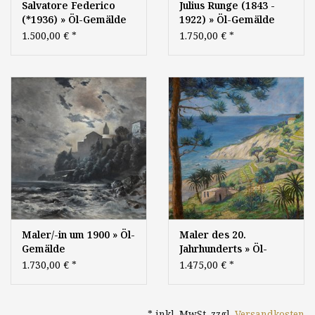
Salvatore Federico
Julius Runge (1843 -
(*1936) » Öl-Gemälde
1922) » Öl-Gemälde
Spätimpressionismus
Naturalismus Meer
1.500,00 €
*
1.750,00 €
*
Italien Capri Meer
mediterrane
Brandung italienische
Küstenlandschaft
Küstenlandschaft
Maler/-in um 1900 » Öl-
Maler des 20.
Gemälde
Jahrhunderts » Öl-
Impressionismus Mond
Gemälde
1.730,00 €
*
1.475,00 €
*
Nacht Landschaft
Postimpressionismus
Mondnacht
italienische
Mondschein Meer
Küstenlandschaft
* inkl. MwSt. zzgl.
Versandkosten