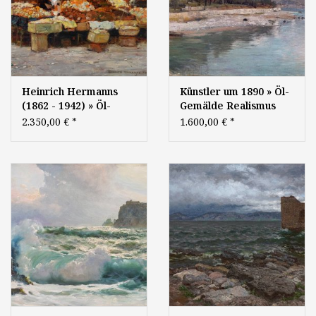
Heinrich Hermanns
Künstler um 1890 » Öl-
(1862 - 1942) » Öl-
Gemälde Realismus
Gemälde
Meer Küstenlandschaft
2.350,00 €
*
1.600,00 €
*
Impressionismus
Italien Gardasee
Italien Marktszene -
mediterrane
Düsseldorfer Maler
Landschaft