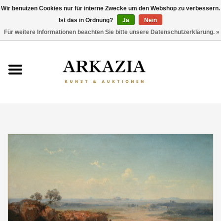
Wir benutzen Cookies nur für interne Zwecke um den Webshop zu verbessern.
Ist das in Ordnung?
Ja
Nein
0 Artikel - €0,00
Für weitere Informationen beachten Sie bitte unsere Datenschutzerklärung. »
HOME
AKTUELLER KATALOG
RÜCKBLICK
ÜBER UNS
THEMEN
ENTDECKEN