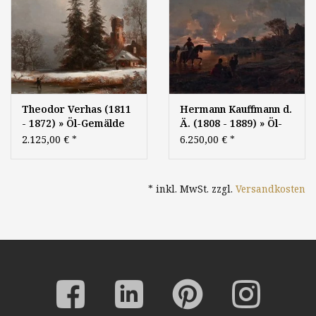
Theodor Verhas (1811
Hermann Kauffmann d.
- 1872) » Öl-Gemälde
Ä. (1808 - 1889) » Öl-
Biedermeier Romantik
Gemälde Biedermeier
2.125,00 €
*
6.250,00 €
*
Winter Landschaft
Spätromantik
Winterlandschaft
Landschaft Maler -
Schnee
Künstler der
* inkl. MwSt. zzgl.
Versandkosten
Schneelandschaft Burg
Hamburger Schule
Ruine