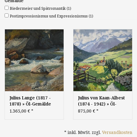
Gemälde
Biedermeier und Spätromantik
(1)
Postimpressionismus und Expressionismus
(1)
Julius Lange (1817 -
Julius von Kaan-Albest
1878) » Öl-Gemälde
(1874 - 1942) » Öl-
Romantik Biedermaier
Gemälde Spät-
1.365,00 €
*
875,00 €
*
Realismus Wildbach
Impressionismus Tirol
Gebirge Landschaft
Alpen österreichische
Landschaft
* inkl. MwSt. zzgl.
Versandkosten