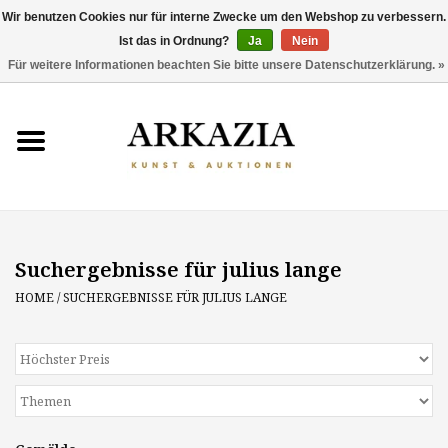
Wir benutzen Cookies nur für interne Zwecke um den Webshop zu verbessern.
Ist das in Ordnung?
Ja
Nein
0 Artikel - €0,00
Für weitere Informationen beachten Sie bitte unsere Datenschutzerklärung. »
HOME
AKTUELLER KATALOG
RÜCKBLICK
Suchergebnisse für julius lange
ÜBER UNS
HOME
/
SUCHERGEBNISSE FÜR JULIUS LANGE
THEMEN
ENTDECKEN