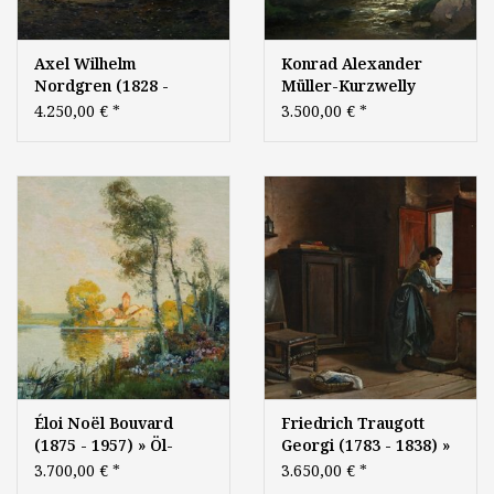
Axel Wilhelm
Konrad Alexander
Nordgren (1828 -
Müller-Kurzwelly
1888) » Öl-Gemälde
(1855-1914) » Öl-
4.250,00 €
*
3.500,00 €
*
Naturalismus
Gemälde
Skandinavien Mond
Waldlandschaft Wald
Mondschein Nacht
Landschaft
Mondnacht
Naturalismus Berliner
Küstenlandschaft Meer
Maler
Fjord Fjordlandschaft
Düsseldorfer
Malerschule
Éloi Noël Bouvard
Friedrich Traugott
(1875 - 1957) » Öl-
Georgi (1783 - 1838) »
Gemälde
Öl-Gemälde Romantik
3.700,00 €
*
3.650,00 €
*
Impressionismus
Biedermeier