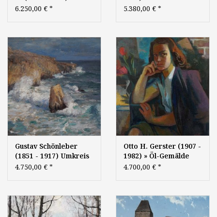
Gemälde Biedermeier
Spätromantik
6.250,00 €
*
5.380,00 €
*
Spätromantik
Biedermeier
Landschaft Maler -
Landschaft Österreich
Künstler der
Schweiz Alpen See
Hamburger Schule
süddeutsche
Landschaftsmalerei -
Künstler der Münchner
Schule
Gustav Schönleber
Otto H. Gerster (1907 -
(1851 - 1917) Umkreis
1982) » Öl-Gemälde
» Öl-Gemälde
Moderne Porträt
4.750,00 €
*
4.700,00 €
*
Naturalismus
Nachkriegskunst
Impressionismus Meer
Küstenlandschaft
Brandung