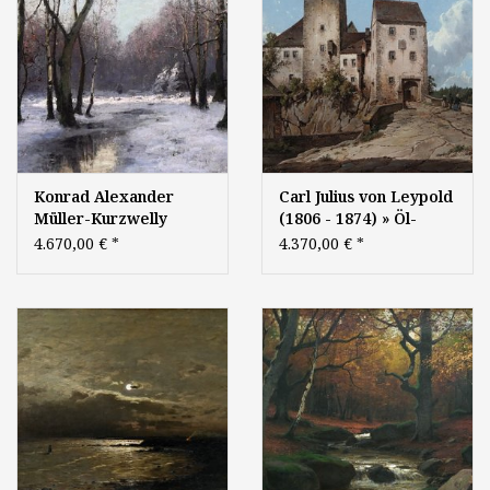
Konrad Alexander
Carl Julius von Leypold
Müller-Kurzwelly
(1806 - 1874) » Öl-
(1855 - 1914) » Öl-
Gemälde Romantik
4.670,00 €
*
4.370,00 €
*
Gemälde
Biedermeier Burg
Impressionismus Park
Dresdner Maler
Winter
Winterlandschaft
Schnee
Schneelandschaft Wald
Waldlandschaft
Landschaft - Berliner
Künstler um 1900