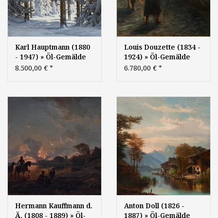
Karl Hauptmann (1880
Louis Douzette (1834 -
- 1947) » Öl-Gemälde
1924) » Öl-Gemälde
Winter Romantik
Impressionismus
8.500,00 €
*
6.780,00 €
*
Realismus
Spätromantik Berliner
Schwarzwald
Maler Mondnacht
Landschaft
biblische Szene
Winterlandschaft
Hermann Kauffmann d.
Anton Doll (1826 -
Ä. (1808 - 1889) » Öl-
1887) » Öl-Gemälde