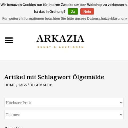
Wir benutzen Cookies nur für interne Zwecke um den Webshop zu verbessern.
Ist das in Ordnung?
Ja
Nein
0 Artikel - €0,00
Für weitere Informationen beachten Sie bitte unsere Datenschutzerklärung. »
HOME
AKTUELLER KATALOG
RÜCKBLICK
Artikel mit Schlagwort Ölgemälde
ÜBER UNS
HOME
/
TAGS
/
ÖLGEMÄLDE
THEMEN
ENTDECKEN