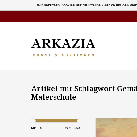
Wir benutzen Cookies nur für interne Zwecke um den Web
Artikel mit Schlagwort Gem
Malerschule
Max Schwab (Maler
Jahrhunderts): "
Min: €
0
Max: €
5500
abendlicher Landscha