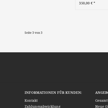
Impressionismus
350,00 €
*
Münchner Malers
Süddeutsche Mal
Seite 3 von 3
INFORMATIONEN FÜR KUNDEN:
ANGEB
Kontakt
Gesamt
Zahlungsabwicklung
Neue O