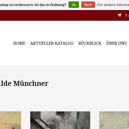
shop zu verbessern. Ist das in Ordnung?
Ja
Nein
Für weitere Inform
0 
HOME
AKTUELLER KATALOG
RÜCKBLICK
ÜBER UNS
älde Münchner
 des 19.
Maler des 19. Jahrhunderts:
Hermann von L
Rehe in
"Innenhof", um 1880, Öl auf
1933): "Vorfrühl
ft", 1885,
Leinwand, 49,5 x 35,5 cm,
Leinwand, 24