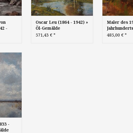
von
Oscar Leu (1864 - 1942) »
Maler des 19
42 -
Öl-Gemälde
Jahrhunderts
lde
Impressionismus
Gemälde Spä
571,43 €
*
485,00 €
*
Landschaft Münchner
Realismus L
hner
Malerschule süddeutsche
süddeutsche
deutsche
Malerei Landschaft
Münchner Ma
- unbek.):
süddeutsche Malerei
chaft in
0, Öl auf
m, signiert
833 -
älde