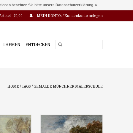
ationen beachten Sie bitte unsere Datenschutzerklärung. »
Artikel - €0,00
MEIN KONTO: / Kundenkonto anlegen
THEMEN
ENTDECKEN
HOME
/
TAGS
/
GEMÄLDE MÜNCHNER MALERSCHULE
e Suire (1861 -
Adolf Heinrich Lier (1826 - 1882)
ing", 1911, Öl auf
zugeschr.: "Teichlandschaft mit
,5 x 36,5 cm,
Wäscherin und Kühen", um