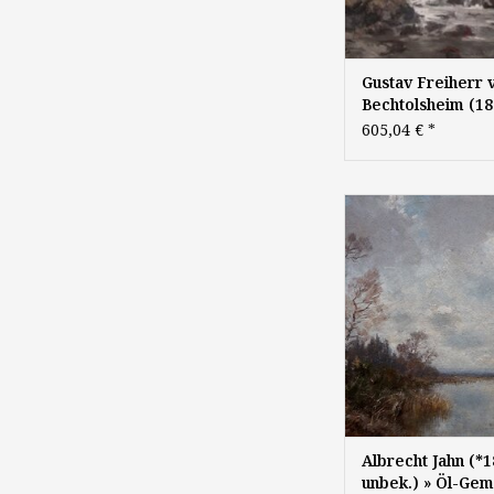
Gustav Freiherr 
Bechtolsheim (18
1924) » Öl-Gemä
605,04 €
*
Impressionismus
Landschaft Münc
Malerschule süd
Albrecht Jahn (*1833 
Malerei
"Weite Moorlands
Oberbayern", um 189
Holzplatte, 28 x 45 c
Albrecht Jahn (*1
unbek.) » Öl-Gem