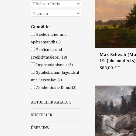
Öl auf Holz, 17,5 
signiert
Gemälde
Biedermeier und
Spätromantik
(3)
Realismus und
Max Schwab (Ma
Freilichtmalerei
(18)
19. Jahrhunderts)
Impressionismus
(6)
Gemälde Romant
865,00 €
*
Symbolismus, Jugendstil
Realismus Landsc
Rehe Münchner S
und Sezession
(2)
Landschaftsgemä
Akademische Kunst
(3)
Gustav Freiher
süddeutsche Mal
Bechtolsheim (1842
"Wasserfall im bay
AKTUELLER KATALOG
Oberland", Öl auf 
68,5 x 42 cm, si
RÜCKBLICK
ÜBER UNS