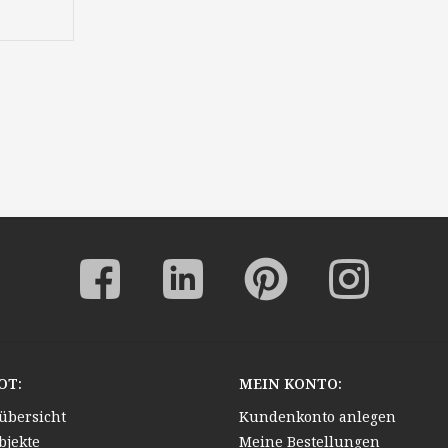
chule
erei
OT:
MEIN KONTO:
übersicht
Kundenkonto anlegen
bjekte
Meine Bestellungen