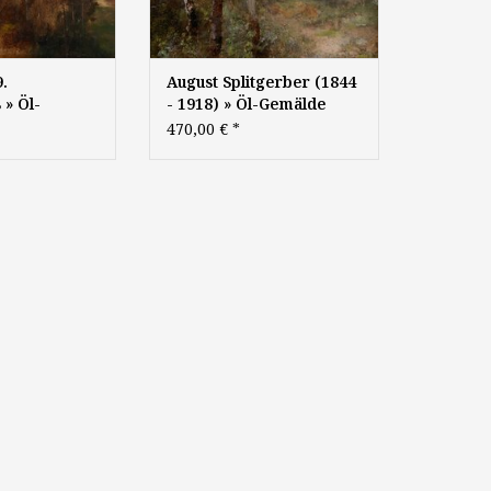
.
August Splitgerber (1844
 » Öl-
- 1918) » Öl-Gemälde
tromantik
Impressionismus
470,00 €
*
andschaft
Jugendstil Landschaft
 Malerei
Münchner Malerschule
lerschule
Süddeutsche Malerei