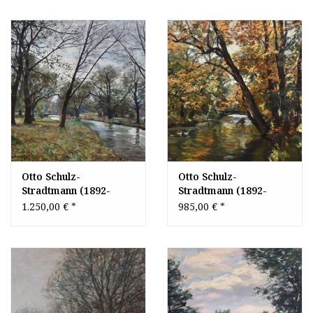
Otto Schulz-
Otto Schulz-
Stradtmann (1892-
Stradtmann (1892-
1960) » Öl-Gemälde
1960) » Öl-Gemälde
1.250,00 €
*
985,00 €
*
Impressionismus Park
Impressionismus Park
Landschaft
Englischer Garten
Parklandschaft
München Herbst
Englischer Garten
Landschaft
München süddeutsche
Malerei