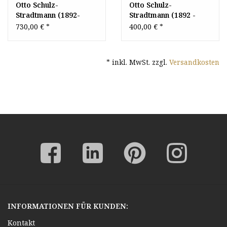
Otto Schulz-
Otto Schulz-
Stradtmann (1892-
Stradtmann (1892 -
1960) Öl-Gemälde
1960) » Öl-Gemälde
730,00 €
*
400,00 €
*
Impressionismus
Impressionismus
norddeutsche
Landschaft Hamburger
Landschaft Hamburger
Münchner Maler
* inkl. MwSt. zzgl.
Versandkosten
Maler
süddeutsche Malerei
INFORMATIONEN FÜR KUNDEN:
Kontakt