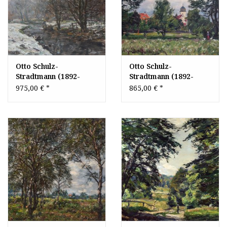
Otto Schulz-
Otto Schulz-
Stradtmann (1892-
Stradtmann (1892-
1960) » Öl-Gemälde
1960) » Öl-Gemälde
975,00 €
*
865,00 €
*
Impressionismus
Impressionismus
Winter Landschaft
Landschaft Stadt
Schnee
München Obermenzing
Winterlandschaft
süddeutsche Malerei
Hamburger Münchner
Maler