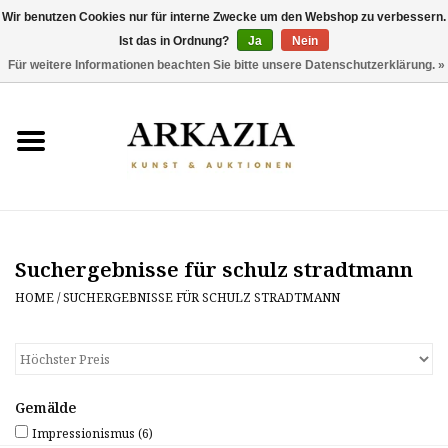
Wir benutzen Cookies nur für interne Zwecke um den Webshop zu verbessern.
Ist das in Ordnung?
Ja
Nein
0 Artikel - €0,00
Für weitere Informationen beachten Sie bitte unsere Datenschutzerklärung. »
HOME
AKTUELLER KATALOG
RÜCKBLICK
Suchergebnisse für schulz stradtmann
ÜBER UNS
HOME
/
SUCHERGEBNISSE FÜR SCHULZ STRADTMANN
THEMEN
ENTDECKEN
Gemälde
Impressionismus
(6)