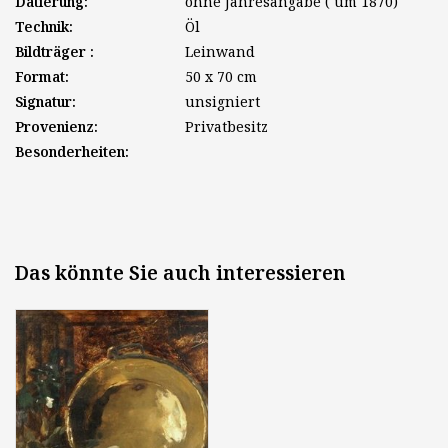
Datierung:
ohne Jahresangabe ( um 1870)
Technik:
Öl
Bildträger :
Leinwand
Format:
50 x 70 cm
Signatur:
unsigniert
Provenienz:
Privatbesitz
Besonderheiten:
Das könnte Sie auch interessieren