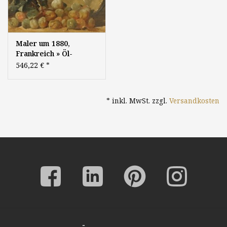
Maler um 1880,
Frankreich » Öl-
Gemälde Realismus
546,22 €
*
Impressionismus Obst
Früchte Stillleben
* inkl. MwSt. zzgl.
Versandkosten