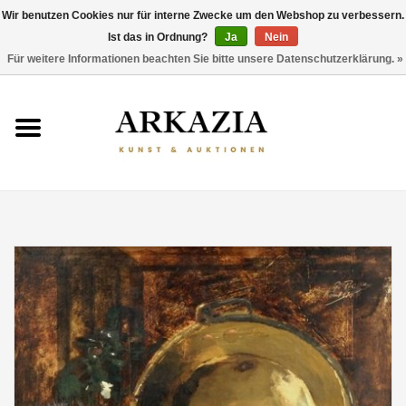
Wir benutzen Cookies nur für interne Zwecke um den Webshop zu verbessern.
Ist das in Ordnung?
Ja
Nein
0 Artikel - €0,00
Für weitere Informationen beachten Sie bitte unsere Datenschutzerklärung. »
HOME
AKTUELLER KATALOG
RÜCKBLICK
ÜBER UNS
THEMEN
ENTDECKEN