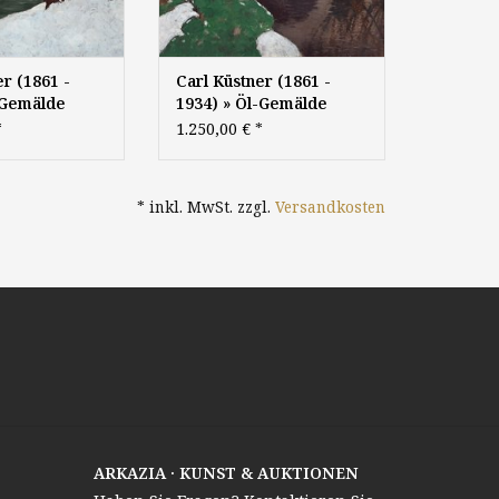
er (1861 -
Carl Küstner (1861 -
-Gemälde
1934) » Öl-Gemälde
lischer
Landschaft Klassische
*
1.250,00 €
*
nchen Park
Moderne
Postimpressionismus
schaft
Winter
* inkl. MwSt. zzgl.
Versandkosten
ARKAZIA · KUNST & AUKTIONEN