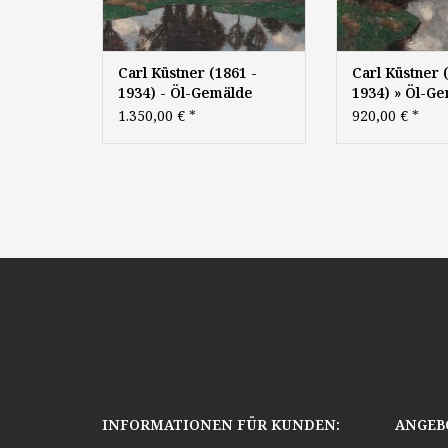
Carl Küstner (1861 -
Carl Küstner 
1934) - Öl-Gemälde
1934) » Öl-G
Landschaft Münchner
Landschaft
1.350,00 €
*
920,00 €
*
Maler
INFORMATIONEN FÜR KUNDEN:
ANGEB