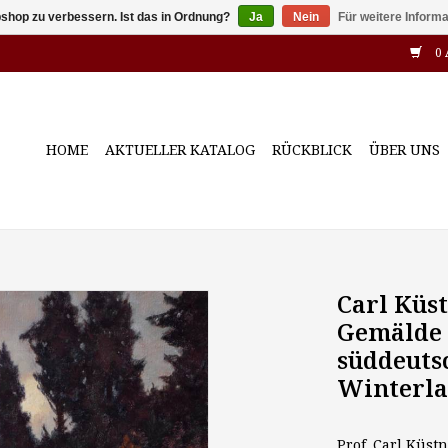
shop zu verbessern. Ist das in Ordnung?
Ja
Nein
Für weitere Inform
0 
HOME
AKTUELLER KATALOG
RÜCKBLICK
ÜBER UNS
Carl Küst
Gemälde 
süddeuts
Winterla
Prof. Carl Küst