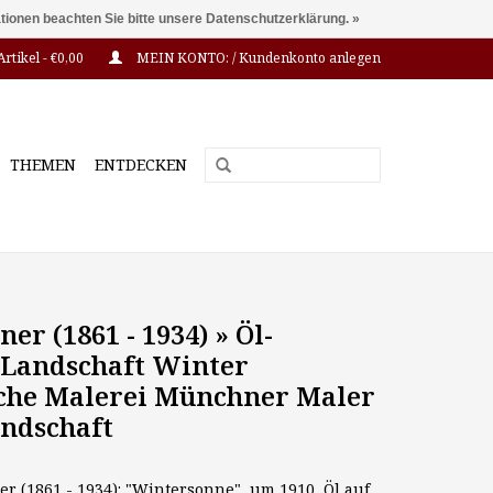
ationen beachten Sie bitte unsere Datenschutzerklärung. »
Artikel - €0,00
MEIN KONTO: / Kundenkonto anlegen
THEMEN
ENTDECKEN
ner (1861 - 1934) » Öl-
Landschaft Winter
che Malerei Münchner Maler
ndschaft
ner (1861 - 1934): "Wintersonne", um 1910, Öl auf