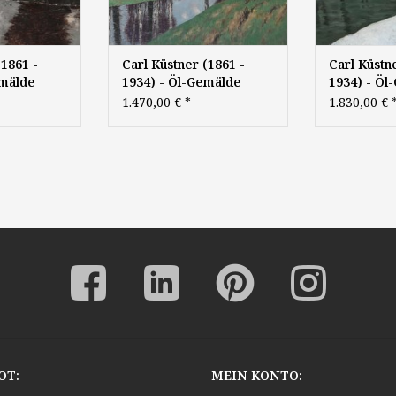
(1861 -
Carl Küstner (1861 -
Carl Küstn
emälde
1934) - Öl-Gemälde
1934) - Öl
Landschaft Klassische
Winter Eng
1.470,00 €
*
1.830,00 €
Moderne
Garten Mü
Landschaft
Winterland
OT:
MEIN KONTO: