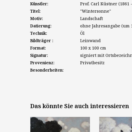
Künstler:
Prof. Carl Küstner (1861 
Titel:
"Wintersonne"
Motiv:
Landschaft
Datierung:
ohne Jahresangabe (um 
Technik:
Öl
Bildträger :
Leinwand
Format:
100 x 100 cm
Signatur:
signiert mit Ortsbezeic
Provenienz:
Privatbesitz
Besonderheiten:
Das könnte Sie auch interessieren
Carl Küstner (1861 - 1934):
Prof. Carl Küs
"Dorf am See", um 1910, Öl auf
1934): "Dorf am
Leinwand, 70 x 90 cm, signiert
1910, Öl / Lwd., 