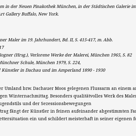
em in der Neuen Pinakothek München, in der Städtischen Galerie 
t Gallery Buffalo, New York.
Maler im 19. Jahrhundert, Bd. II, S. 415-417, m. Abb.
17
Rogner (Hrsg.), Verlorene Werke der Malerei, München 1965, S. 82
 Münchner Schule, München 1979, S. 224,
d Künstler in Dachau und im Amperland 1890 - 1930
chner Umland bzw. Dachauer Moos gelegenen Flussarm an eine
gen Winternachmittag. Besonders qualitätvolles Werk des Maler
 Jugendstils und der Sezessionsbewegungen
trag fängt der Künstler in feinen aufeinander abgestimmten F
tersituation ein und schildert meisterhaft in seiner eigenen fo