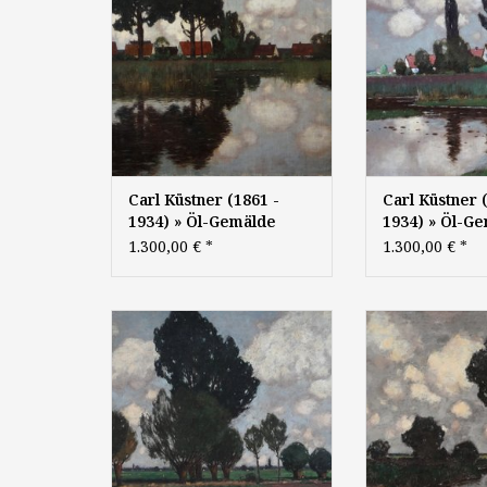
signi
Carl Küstner (1861 -
Carl Küstner 
1934) » Öl-Gemälde
1934) » Öl-G
Landschaft Klassische
Landschaft Kl
1.300,00 €
*
1.300,00 €
*
Moderne
Moderne
Prof. Carl Küstner (1861 -
Carl Küstner (1
1934): "Bäume am Wasser", um
"Auenlandschaft"
1910, Öl auf Leinwand, 60 x 80
auf Leinwand, ca
cm, signiert
signi