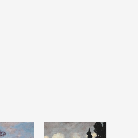
r (1861 - 1934):
Carl Küstner (1861 - 1934):
erbstliche
"Wintertag", um 1910, Öl auf
chaft", Öl auf
Leinwand , 49 x 61 cm, signiert