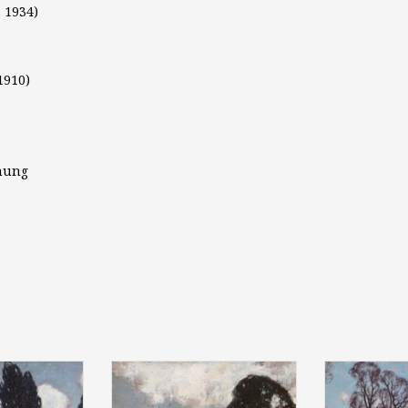
- 1934)
1910)
hnung
tner (1861 -
Prof. Carl Küstner (1861 -
Carl Küstne
 Wasser", um
1934): "Dorf am Fluss", um
"Spät
50,5 x 65,5 cm,
1910, Öl auf Karton, 24,5 x 32
Flusslands