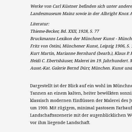
Werke von Carl Küstner befinden sich unter ander
Landesmuseum Mainz sowie in der Albright Knox Ar
Literatur:
Thieme-Becker, Bd. XXII, 1928, S. 77
Bruckmanns Lexikon der Münchner Kunst - Münchner 
Fritz von Ostini, Münchener Kunst, Leipzig 1906, S. 
Kurt Martin, Marianne Bernhard (bearb.), Klaus P. 
Heidi C. Ebertshäuser, Malerei im 19. Jahrhundert.
Ausst.-Kat. Galerie Bernd Dürr, München. Kunst un
Dargestellt ist der Blick auf ein wohl im Mün
Tannen an einem kalten, heiter bewölkten sonni
klassisch modernen Einflüssen der Malerei des
um 1900. Mit zügigem, minimal pastosem Farbauf
Landschaftsszenerie mit der augenblicklichen Wet
vor ihm liegende Landschaft.