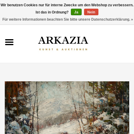
Wir benutzen Cookies nur für interne Zwecke um den Webshop zu verbessern.
Ist das in Ordnung?
Ja
Nein
0 Artikel - €0,00
Für weitere Informationen beachten Sie bitte unsere Datenschutzerklärung. »
HOME
AKTUELLER KATALOG
RÜCKBLICK
ÜBER UNS
THEMEN
ENTDECKEN