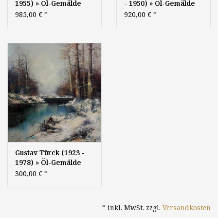
1955) » Öl-Gemälde
- 1950) » Öl-Gemälde
Alpen Landschaft
Winter Landschaft
985,00 €
*
920,00 €
*
Winter
Winterlandschaft
Winterlandschaft
Alpen Impressionismus
Schnee
Schneelandschaft
Klassische Moderne
Gustav Türck (1923 -
1978) » Öl-Gemälde
Spätimpressionismus
300,00 €
*
Winter Landschaft
Wald Waldlandschaft
Winterlandschaft
* inkl. MwSt. zzgl.
Versandkosten
süddeutsche Malerei