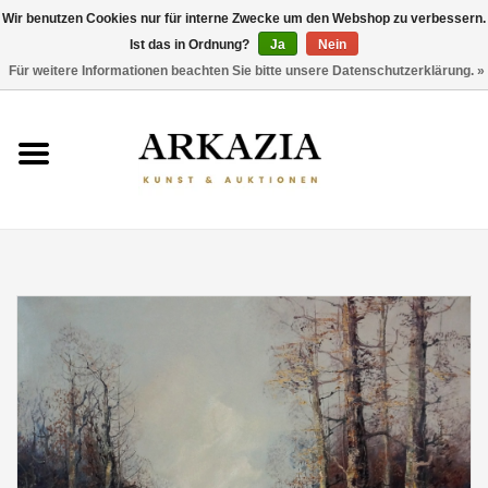
Wir benutzen Cookies nur für interne Zwecke um den Webshop zu verbessern.
Ist das in Ordnung?
Ja
Nein
0 Artikel - €0,00
Für weitere Informationen beachten Sie bitte unsere Datenschutzerklärung. »
HOME
AKTUELLER KATALOG
RÜCKBLICK
ÜBER UNS
THEMEN
ENTDECKEN