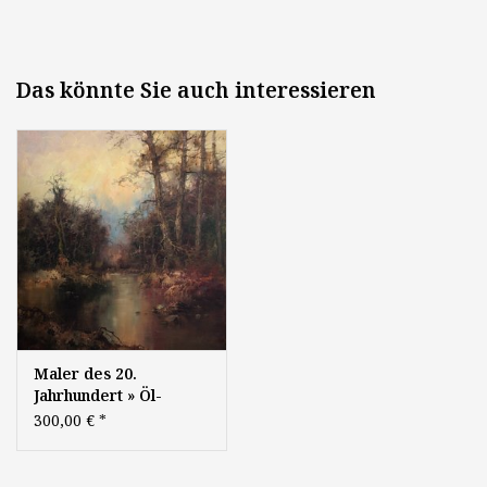
Das könnte Sie auch interessieren
Maler des 20.
Jahrhundert » Öl-
Gemälde
300,00 €
*
Spätimpressionismus
Herbst Wald
Herbstwald Landschaft