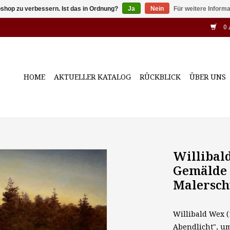
shop zu verbessern. Ist das in Ordnung?
Ja
Nein
Für weitere Inform
0 
HOME
AKTUELLER KATALOG
RÜCKBLICK
ÜBER UNS
Willibald
Gemälde
Malersch
Willibald Wex (
Abendlicht", um