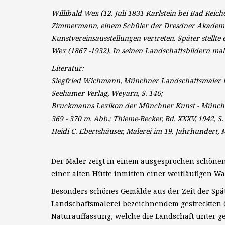
Willibald Wex (12. Juli 1831 Karlstein bei Bad Reic
Zimmermann, einem Schüler der Dresdner Akademie
Kunstvereinsausstellungen vertreten. Später stellt
Wex (1867 -1932). In seinen Landschaftsbildern ma
Literatur:
Siegfried Wichmann, Münchner Landschaftsmaler im
Seehamer Verlag, Weyarn, S. 146;
Bruckmanns Lexikon der Münchner Kunst - Münchner
369 - 370 m. Abb.; Thieme-Becker, Bd. XXXV, 1942, S. 
Heidi C. Ebertshäuser, Malerei im 19. Jahrhundert,
Der Maler zeigt in einem ausgesprochen schöne
einer alten Hütte inmitten einer weitläufigen 
Besonders schönes Gemälde aus der Zeit der Sp
Landschaftsmalerei bezeichnendem gestreckten 
Naturauffassung, welche die Landschaft unter g