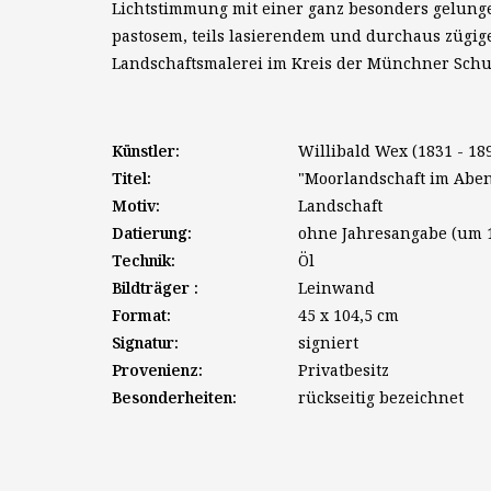
Lichtstimmung mit einer ganz besonders gelung
pastosem, teils lasierendem und durchaus zügig
Landschaftsmalerei im Kreis der Münchner Schule
Künstler:
Willibald Wex (1831 - 18
Titel:
"Moorlandschaft im Aben
Motiv:
Landschaft
Datierung:
ohne Jahresangabe (um 
Technik:
Öl
Bildträger :
Leinwand
Format:
45 x 104,5 cm
Signatur:
signiert
Provenienz:
Privatbesitz
Besonderheiten:
rückseitig bezeichnet