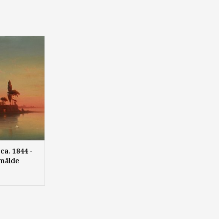
 1844 - 1878):
loss bei
g", 1859, Öl
,5 x 39,5 cm,
ert
ca. 1844 -
emälde
Schloss
ee
rliner