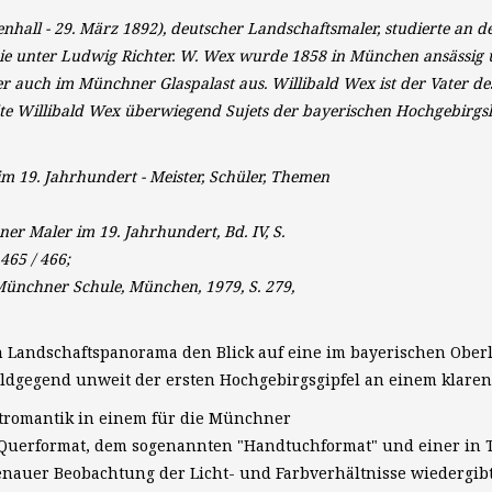
henhall - 29. März 1892), deutscher Landschaftsmaler,
studierte an 
 unter Ludwig Richter. W. Wex wurde 1858 in München ansässig u
e er auch im Münchner Glaspalast aus. Willibald Wex ist der Vater
lte Willibald Wex überwiegend Sujets der bayerischen Hochgebirgsl
 19. Jahrhundert - Meister, Schüler, Themen
 Maler im 19. Jahrhundert, Bd. IV, S.
465 / 466;
 Münchner Schule, München, 1979, S. 279,
n Landschaftspanorama den Blick auf eine im bayerischen Ober
Waldgegend unweit der ersten Hochgebirgsgipfel an einem klar
ätromantik in einem für die Münchner
Querformat, dem sogenannten "Handtuchformat" und einer in T
enauer Beobachtung der Licht- und Farbverhältnisse wiedergibt