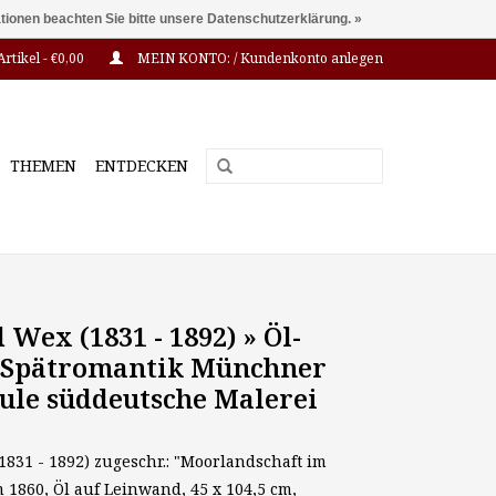
ationen beachten Sie bitte unsere Datenschutzerklärung. »
Artikel - €0,00
MEIN KONTO: / Kundenkonto anlegen
THEMEN
ENTDECKEN
 Wex (1831 - 1892) » Öl-
 Spätromantik Münchner
ule süddeutsche Malerei
1831 - 1892) zugeschr.: "Moorlandschaft im
 1860, Öl auf Leinwand, 45 x 104,5 cm,