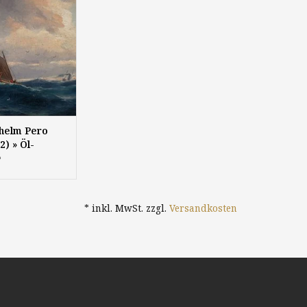
 Öl auf Holztafel,
5 cm, signiert
lhelm Pero
2) » Öl-
arinemalerei
*
Meer Seefahrt
che Malerei
* inkl. MwSt. zzgl.
Versandkosten