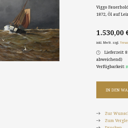
Viggo Fauerhold
1872, Öl auf Lei
1.530,00 
inkl. MwSt. zzgl.
Versa
Lieferzeit: 
abweichend)
Verfügbarkeit:
n
IN DEN W
Zur Wunsch
Zum Vergle
Drucken