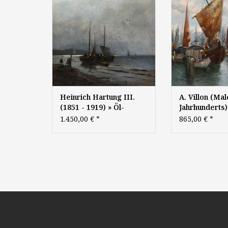
Fischer", 1879, Öl auf
Toulon", um 1
Leinwand, 50,5 x 40,5cm,
Leinwand, 58,
signiert
signi
Heinrich Hartung III.
A. Villon (Mal
(1851 - 1919) » Öl-
Jahrhunderts)
Gemälde Düsseldorfer
Gemälde Hafe
1.450,00 €
*
865,00 €
*
Malerschule Meer
Marinemalere