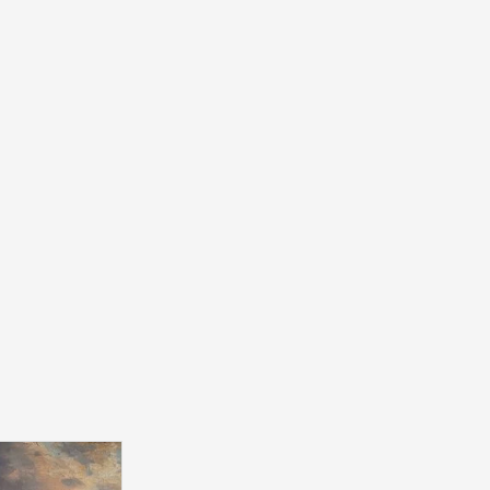
elm Pero (1808 -
erboote auf hoher