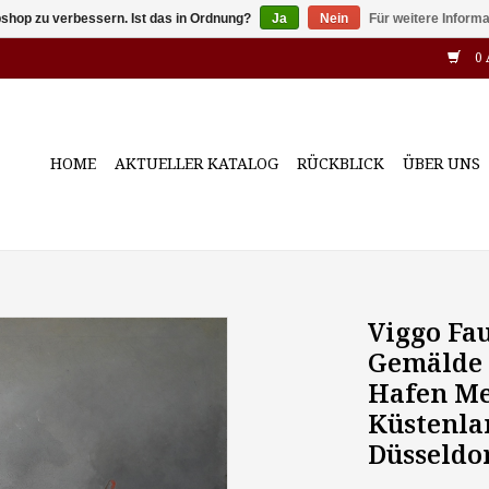
shop zu verbessern. Ist das in Ordnung?
Ja
Nein
Für weitere Inform
0 
HOME
AKTUELLER KATALOG
RÜCKBLICK
ÜBER UNS
Viggo Fau
Gemälde 
Hafen Me
Küstenla
Düsseldo