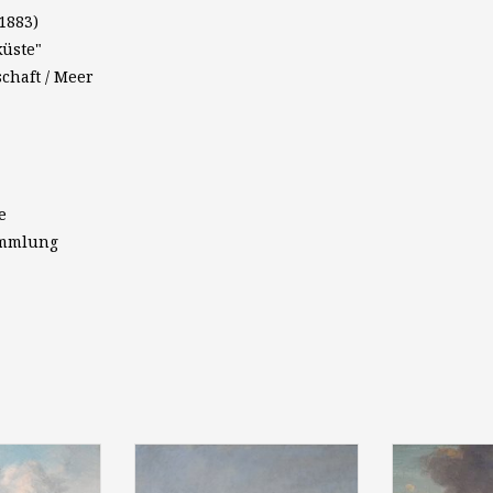
1883)
küste"
chaft / Meer
e
ammlung
ler des 19.
Georg Fischhof (1849-1914):
Joseph Wilh
 "Marine bei
"Fischerboote an der Küste", Öl
1862): "Fisch