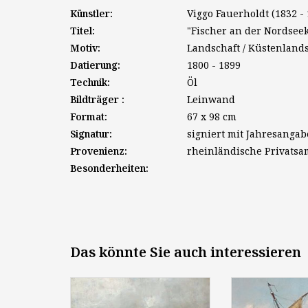
Künstler:
Viggo Fauerholdt (1832 - 
Titel:
"Fischer an der Nordsee
Motiv:
Landschaft / Küstenlands
Datierung:
1800 - 1899
Technik:
Öl
Bildträger :
Leinwand
Format:
67 x 98 cm
Signatur:
signiert mit Jahresangab
Provenienz:
rheinländische Privats
Besonderheiten:
Das könnte Sie auch interessieren
Heinrich Hartung III. (1851 -
A. Villon (Ma
1919): "Heimkehrende
Jahrhunderts):