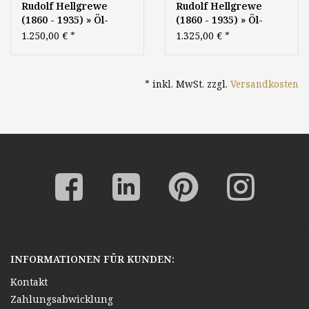
Rudolf Hellgrewe
Rudolf Hellgrewe
(1860 - 1935) » Öl-
(1860 - 1935) » Öl-
Gemälde
Gemälde Orientalismus
1.250,00 €
*
1.325,00 €
*
Impressionismus
Wüste Landschaft -
Landschaft Waldsee -
Berliner Maler um
Berliner Maler
1900
* inkl. MwSt. zzgl.
Versandkosten
INFORMATIONEN FÜR KUNDEN:
Kontakt
Zahlungsabwicklung