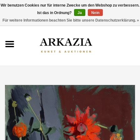
Wir benutzen Cookies nur für interne Zwecke um den Webshop zu verbessern.
Ist das in Ordnung?
Ja
Nein
0 Artikel - €0,00
Für weitere Informationen beachten Sie bitte unsere Datenschutzerklärung. »
HOME
AKTUELLER KATALOG
RÜCKBLICK
ÜBER UNS
THEMEN
ENTDECKEN