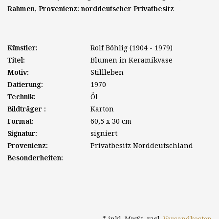
Rahmen, Provenienz: norddeutscher Privatbesitz
Künstler:
Rolf Böhlig (1904 - 1979)
Titel:
Blumen in Keramikvase
Motiv:
Stillleben
Datierung:
1970
Technik:
Öl
Bildträger :
Karton
Format:
60,5 x 30 cm
Signatur:
signiert
Provenienz:
Privatbesitz Norddeutschland
Besonderheiten:
* inkl. MwSt. zzgl.
Versandkosten