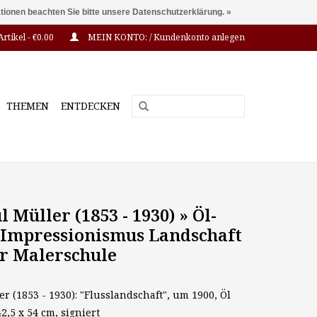
ationen beachten Sie bitte unsere Datenschutzerklärung. »
Artikel - €0,00
MEIN KONTO: / Kundenkonto anlegen
THEMEN
ENTDECKEN
l Müller (1853 - 1930) » Öl-
Impressionismus Landschaft
 Malerschule
r (1853 - 1930): "Flusslandschaft", um 1900, Öl
2,5 x 54 cm, signiert