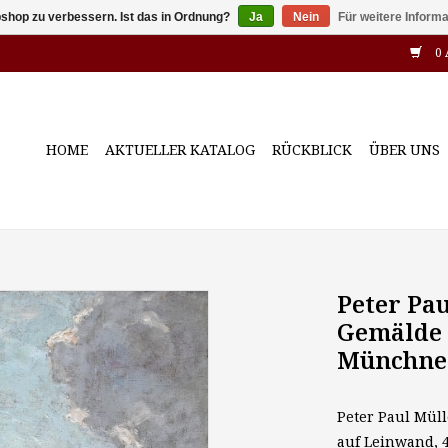
shop zu verbessern. Ist das in Ordnung?
Ja
Nein
Für weitere Inform
0 
HOME
AKTUELLER KATALOG
RÜCKBLICK
ÜBER UNS
Peter Pau
Gemälde 
Münchner
Peter Paul Mülle
auf Leinwand, 4