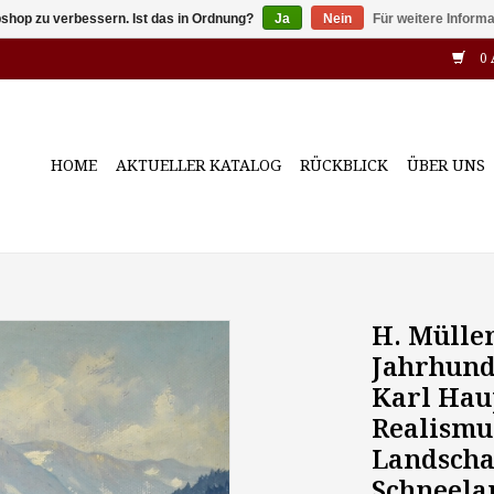
shop zu verbessern. Ist das in Ordnung?
Ja
Nein
Für weitere Inform
0 
HOME
AKTUELLER KATALOG
RÜCKBLICK
ÜBER UNS
H. Müller
Jahrhund
Karl Hau
Realismu
Landscha
Schneela