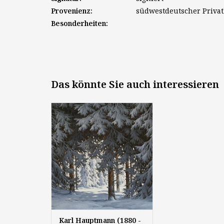
Provenienz:
südwestdeutscher Privat
Besonderheiten:
Das könnte Sie auch interessieren
Karl Hauptmann (1880 - 1947):
"Winter im Schwarzwald",
1936, Öl auf Holzplatte, 80 x 70
cm, signiert
Karl Hauptmann (1880 -