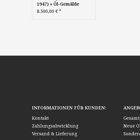
1947) » Öl-Gemälde
Winter Romantik
8.500,00 €
*
Realismus Schwarzwald
Landschaft
Winterlandschaft
INFORMATIONEN FÜR KUNDEN:
ANGEB
Kontakt
Gesamt
Zahlungsabwicklung
Neue O
Versand & Lieferung
Sonder