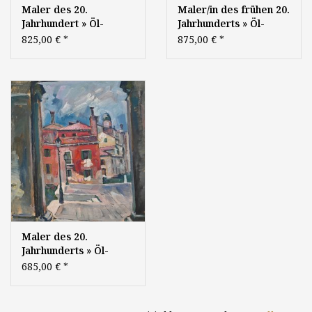
Maler des 20.
Maler/in des frühen 20.
Jahrhundert » Öl-
Jahrhunderts » Öl-
Gemälde
Gemälde
825,00 €
*
875,00 €
*
Postimpressionismus
Impressionismus
École Paris italienische
süddeutsche Malerei
Stadtansicht Rom
Alpen Landschaft Bad
antike Architektur
Tölz
Maler des 20.
Jahrhunderts » Öl-
Gemälde
685,00 €
*
Postimpressionismus
Fauvismus expressiver
Realismus École Paris