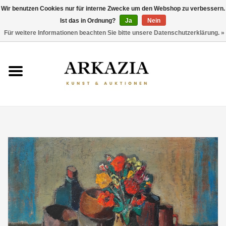
Wir benutzen Cookies nur für interne Zwecke um den Webshop zu verbessern.
Ist das in Ordnung?
Ja
Nein
0 Artikel - €0,00
Für weitere Informationen beachten Sie bitte unsere Datenschutzerklärung. »
HOME
AKTUELLER KATALOG
RÜCKBLICK
ÜBER UNS
THEMEN
ENTDECKEN