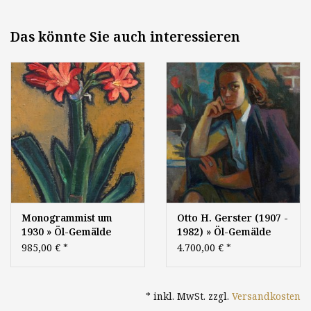
Das könnte Sie auch interessieren
Monogrammist um
Otto H. Gerster (1907 -
1930 » Öl-Gemälde
1982) » Öl-Gemälde
Expressionismus
Moderne Porträt
985,00 €
*
4.700,00 €
*
Blumen Stillleben Clivia
Nachkriegskunst
Blumenstillleben
* inkl. MwSt. zzgl.
Versandkosten