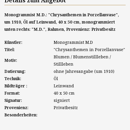
Details zum Angebot
Monogrammist M.D.: "Chrysanthemen in Porzellanvase",
um 1910, Öl auf Leinwand, 40 x 50 cm, monogrammiert
unten rechts: "M.D.", Rahmen, Provenienz: Privatbesitz
Künstler:
Monogrammist M.D
Titel:
"Chrysanthemen in Porzellanvase"
Blumen / Blumenstillleben /
Motiv:
Stillleben
Datierung:
ohne Jahresangabe (um 1910)
Technik:
Öl
Bildträger :
Leinwand
Format:
40 x 50 cm
Signatur:
signiert
Provenienz:
Privatbesitz
Besonderheiten: