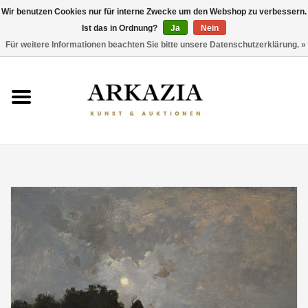
Wir benutzen Cookies nur für interne Zwecke um den Webshop zu verbessern.
Ist das in Ordnung?
Ja
Nein
0 Artikel - €0,00
Für weitere Informationen beachten Sie bitte unsere Datenschutzerklärung. »
HOME
AKTUELLER KATALOG
RÜCKBLICK
ÜBER UNS
THEMEN
ENTDECKEN