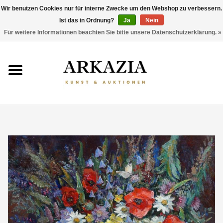
Wir benutzen Cookies nur für interne Zwecke um den Webshop zu verbessern.
Ist das in Ordnung?
Ja
Nein
0 Artikel - €0,00
Für weitere Informationen beachten Sie bitte unsere Datenschutzerklärung. »
HOME
AKTUELLER KATALOG
RÜCKBLICK
ÜBER UNS
THEMEN
ENTDECKEN