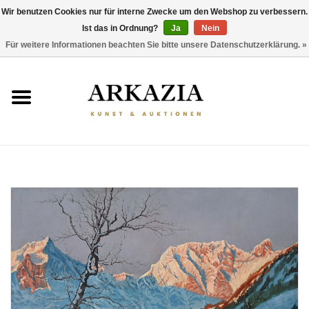
Wir benutzen Cookies nur für interne Zwecke um den Webshop zu verbessern.
Ist das in Ordnung?
Ja
Nein
0 Artikel - €0,00
Für weitere Informationen beachten Sie bitte unsere Datenschutzerklärung. »
HOME
AKTUELLER KATALOG
RÜCKBLICK
ÜBER UNS
THEMEN
ENTDECKEN