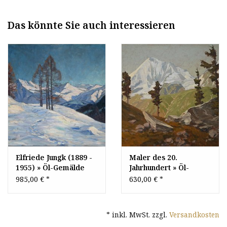
Das könnte Sie auch interessieren
Elfriede Jungk (1889 -
Maler des 20.
1955) » Öl-Gemälde
Jahrhundert » Öl-
Alpen Landschaft
Gemälde
985,00 €
*
630,00 €
*
Winter
Postimpressionismus
Winterlandschaft
Alpen Landschaft
Schnee
Österreichische Schule
* inkl. MwSt. zzgl.
Versandkosten
Schneelandschaft