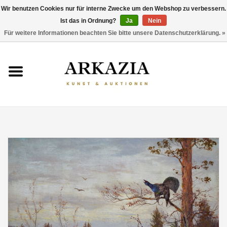
Wir benutzen Cookies nur für interne Zwecke um den Webshop zu verbessern.
Ist das in Ordnung?
Ja
Nein
0 Artikel - €0,00
Für weitere Informationen beachten Sie bitte unsere Datenschutzerklärung. »
HOME
AKTUELLER KATALOG
RÜCKBLICK
ÜBER UNS
THEMEN
ENTDECKEN