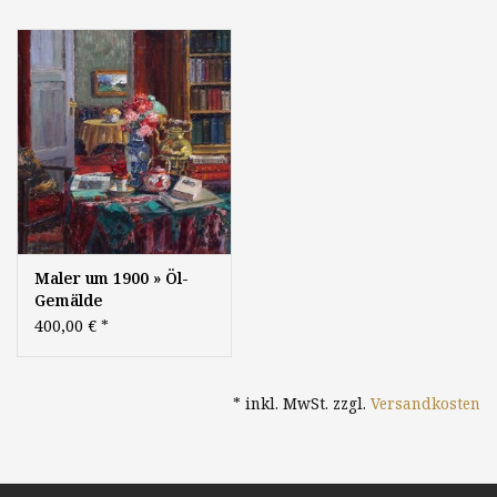
Maler um 1900 » Öl-
Gemälde
Impressionismus
400,00 €
*
Interieur Stillleben
* inkl. MwSt. zzgl.
Versandkosten