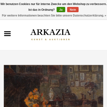
Wir benutzen Cookies nur für interne Zwecke um den Webshop zu verbessern.
Ist das in Ordnung?
Ja
Nein
0 Artikel - €0,00
Für weitere Informationen beachten Sie bitte unsere Datenschutzerklärung. »
HOME
AKTUELLER KATALOG
RÜCKBLICK
ÜBER UNS
THEMEN
ENTDECKEN