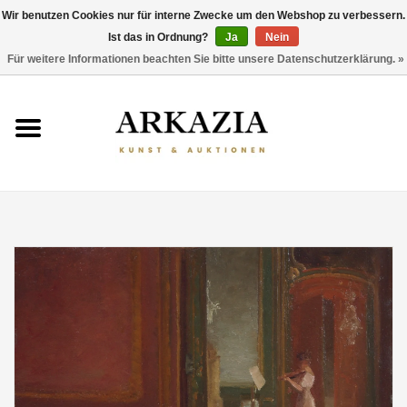
Wir benutzen Cookies nur für interne Zwecke um den Webshop zu verbessern.
Ist das in Ordnung?
Ja
Nein
0 Artikel - €0,00
Für weitere Informationen beachten Sie bitte unsere Datenschutzerklärung. »
HOME
AKTUELLER KATALOG
RÜCKBLICK
ÜBER UNS
THEMEN
ENTDECKEN