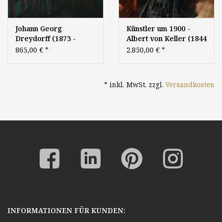
Johann Georg
Künstler um 1900 -
Dreydorff (1873 -
Albert von Keller (1844
1935) » Öl-Gemälde
- 1922) zugeschr. » Öl-
865,00 €
*
2.850,00 €
*
Impressionismus
Gemälde Belle Époque
Interieur Düsseldorfer
Genre Porträt
Malerschule
Jugendstil Secession
* inkl. MwSt. zzgl.
Versandkosten
Münchner Malerschule
INFORMATIONEN FÜR KUNDEN: