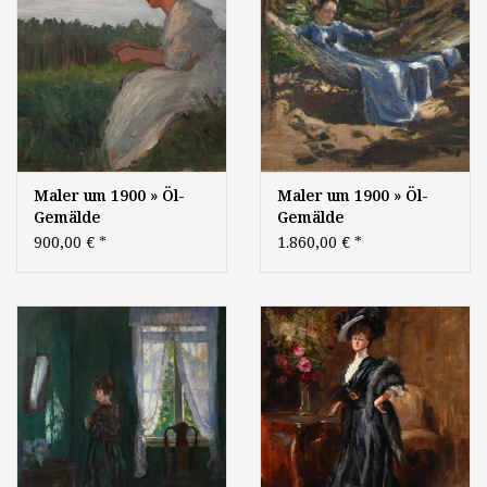
Maler um 1900 » Öl-
Maler um 1900 » Öl-
Gemälde
Gemälde
Impressionismus
Impressionismus
900,00 €
*
1.860,00 €
*
Jugendstil Secession
Jugendstil Secession