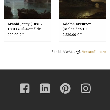
Arnold Jenny (1831 -
Adolph Kreutzer
1881) » Öl-Gemälde
(Maler des 19.
Spätromantik Schloss
Jahrhundert) » Öl-
990,00 €
*
2.830,00 €
*
Burg Mond Mondnacht
Gemälde Romantik
Mondschein Vollmond
Mond Nacht
nächtliche Landschaft
Mondschein
* inkl. MwSt. zzgl.
Versandkosten
schweizer Maler
Mondnacht Vollmond
Burg Rhein
Rheinromantik
Düsseldorfer
Malerschule