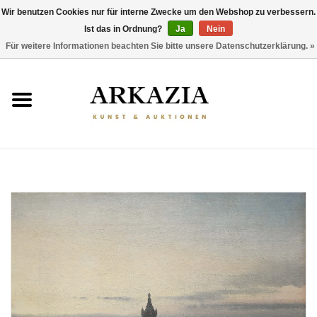
Wir benutzen Cookies nur für interne Zwecke um den Webshop zu verbessern.
Ist das in Ordnung?
Ja
Nein
0 Artikel - €0,00
Für weitere Informationen beachten Sie bitte unsere Datenschutzerklärung. »
HOME
AKTUELLER KATALOG
RÜCKBLICK
ÜBER UNS
THEMEN
ENTDECKEN