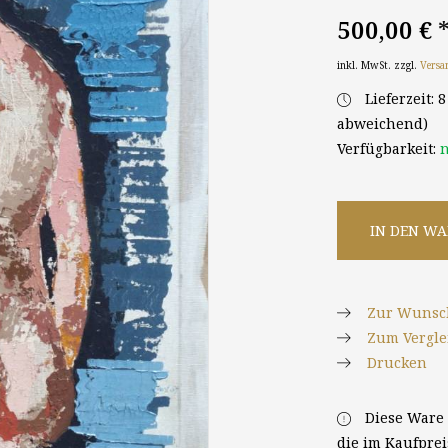
500,00 €
inkl. MwSt. zzgl.
Versa
Lieferzeit: 
abweichend)
Verfügbarkeit:
n
IN DEN W
Zur Wunsch
Zum Vergle
Drucken
Diese Ware 
die im Kaufpre