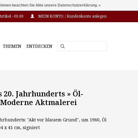
ationen beachten Sie bitte unsere Datenschutzerklärung. »
Artikel - €0,00
MEIN KONTO: / Kundenkonto anlegen
THEMEN
ENTDECKEN
 20. Jahrhunderts » Öl-
Moderne Aktmalerei
ahrhunderts: "Akt vor blauem Grund", um 1960, Öl
4 x 41 cm, signiert