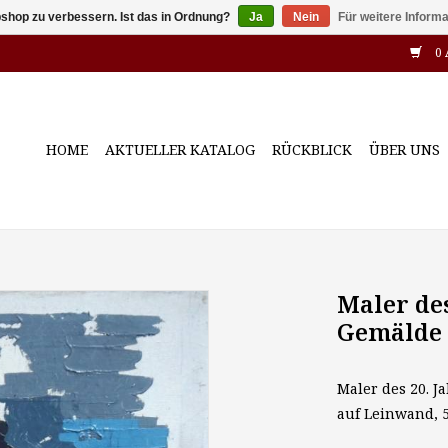
shop zu verbessern. Ist das in Ordnung?
Ja
Nein
Für weitere Inform
0 
HOME
AKTUELLER KATALOG
RÜCKBLICK
ÜBER UNS
Maler des
Gemälde 
Maler des 20. J
auf Leinwand, 5