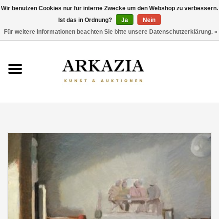
Wir benutzen Cookies nur für interne Zwecke um den Webshop zu verbessern.
Ist das in Ordnung?
Ja
Nein
0 Artikel - €0,00
Für weitere Informationen beachten Sie bitte unsere Datenschutzerklärung. »
HOME
AKTUELLER KATALOG
RÜCKBLICK
ÜBER UNS
THEMEN
ENTDECKEN