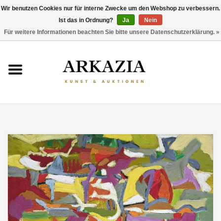
Wir benutzen Cookies nur für interne Zwecke um den Webshop zu verbessern.
Ist das in Ordnung?
Ja
Nein
0 Artikel - €0,00
Für weitere Informationen beachten Sie bitte unsere Datenschutzerklärung. »
HOME
AKTUELLER KATALOG
RÜCKBLICK
ÜBER UNS
THEMEN
ENTDECKEN