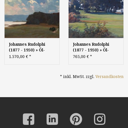
Johannes Rudolphi
Johannes Rudolphi
(1877 - 1950) » Öl-
(1877 - 1950) » Öl-
Gemälde
Gemälde
1.570,00 €
*
765,00 €
*
Impressionismus
Impressionismus
Jugendstil Secession
Secession Landschaft
Waldsee Berliner
Berliner Maler
* inkl. MwSt. zzgl.
Versandkosten
Maler