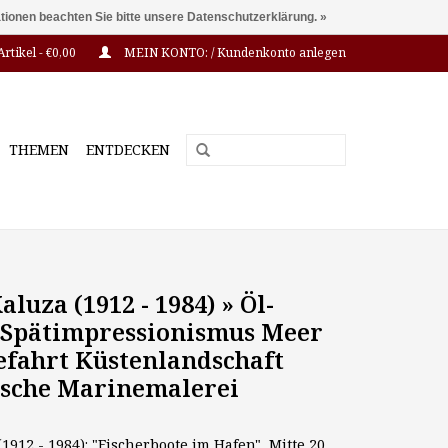
ationen beachten Sie bitte unsere Datenschutzerklärung. »
Artikel - €0,00
MEIN KONTO: / Kundenkonto anlegen
THEMEN
ENTDECKEN
luza (1912 - 1984) » Öl-
Spätimpressionismus Meer
efahrt Küstenlandschaft
sche Marinemalerei
912 - 1984): "Fischerboote im Hafen", Mitte 20.