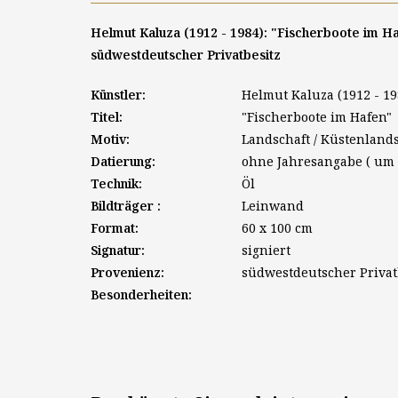
Helmut Kaluza (1912 - 1984): "Fischerboote im Haf
südwestdeutscher Privatbesitz
Künstler:
Helmut Kaluza (1912 - 19
Titel:
"Fischerboote im Hafen"
Motiv:
Landschaft / Küstenlands
Datierung:
ohne Jahresangabe ( um 
Technik:
Öl
Bildträger :
Leinwand
Format:
60 x 100 cm
Signatur:
signiert
Provenienz:
südwestdeutscher Privat
Besonderheiten: