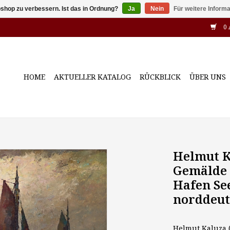
shop zu verbessern. Ist das in Ordnung?
Ja
Nein
Für weitere Inform
0 
HOME
AKTUELLER KATALOG
RÜCKBLICK
ÜBER UNS
Helmut Ka
Gemälde 
Hafen Se
norddeut
Helmut Kaluza (1