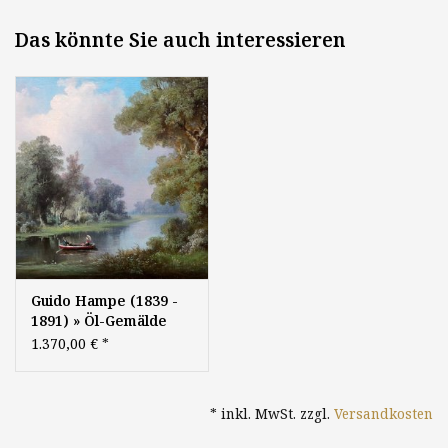
Das könnte Sie auch interessieren
Guido Hampe (1839 -
1891) » Öl-Gemälde
Biedermeier
1.370,00 €
*
Spätromantik
Landschaft Berliner
Maler
* inkl. MwSt. zzgl.
Versandkosten