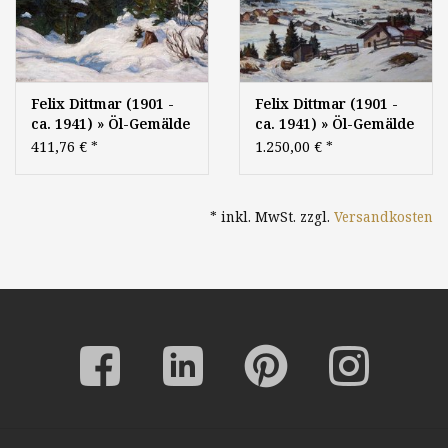
Felix Dittmar (1901 -
Felix Dittmar (1901 -
ca. 1941) » Öl-Gemälde
ca. 1941) » Öl-Gemälde
Postimpressionismus
Alpen Winter
411,76 €
*
1.250,00 €
*
Alpen Landschaft
Winterlandschaft
Winter
Schnee
Winterlandschaft
Schneelandschaft
* inkl. MwSt. zzgl.
Versandkosten
Schnee
Landschaft
Schneelandschaft
süddeutsche Malerei
süddeutsche Malerei -
Klassische Moderne