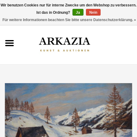
Wir benutzen Cookies nur für interne Zwecke um den Webshop zu verbessern.
Ist das in Ordnung?
Ja
Nein
0 Artikel - €0,00
Für weitere Informationen beachten Sie bitte unsere Datenschutzerklärung. »
HOME
AKTUELLER KATALOG
RÜCKBLICK
ÜBER UNS
THEMEN
ENTDECKEN