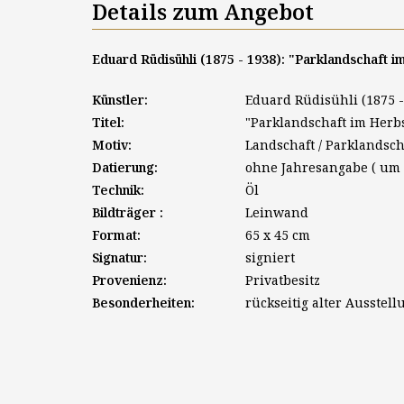
Details zum Angebot
Eduard Rüdisühli (1875 - 1938): "Parklandschaft i
Künstler:
Eduard Rüdisühli (1875 -
Titel:
"Parklandschaft im Herb
Motiv:
Landschaft / Parklandsch
Datierung:
ohne Jahresangabe ( um 
Technik:
Öl
Bildträger :
Leinwand
Format:
65 x 45 cm
Signatur:
signiert
Provenienz:
Privatbesitz
Besonderheiten:
rückseitig alter Ausstel