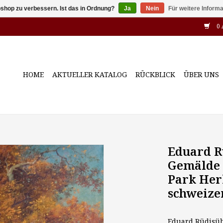
shop zu verbessern. Ist das in Ordnung?
Ja
Nein
Für weitere Inform
0 
HOME
AKTUELLER KATALOG
RÜCKBLICK
ÜBER UNS
Eduard Rü
Gemälde 
Park Her
schweize
Eduard Rüdisühl