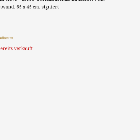
nwand, 65 x 45 cm, signiert
*
ndkosten
ereits verkauft