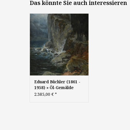
Das könnte Sie auch interessieren
Eduard Büchler (1861 - 1958):
"Klippen am Meer mit
Monopteros", 1915, Öl auf
Leinwand, 58 x 33,5 cm,
signiert
Eduard Büchler (1861 -
1958) » Öl-Gemälde
Jugendstil Symbolismus
2.385,00 €
*
Sezession Italien
mediterrane Landschaft
österreichische Schule
Wiener Maler