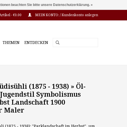
ationen beachten Sie bitte unsere Datenschutzerklärung. »
Artikel - €0,00
MEIN KONTO: / Kundenkonto anlegen
THEMEN
ENTDECKEN
disühli (1875 - 1938) » Öl-
Jugendstil Symbolismus
bst Landschaft 1900
r Maler
i (1875 - 1938): "Parklandschaft im Herbst", um