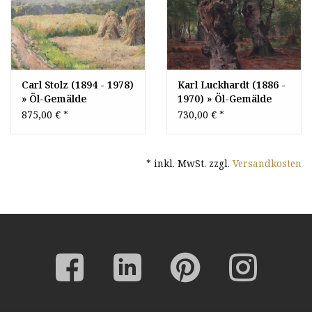
Carl Stolz (1894 - 1978)
Karl Luckhardt (1886 -
» Öl-Gemälde
1970) » Öl-Gemälde
Impressionismus
Wald Waldlandschaft
875,00 €
*
730,00 €
*
Taunus Ernte
Taunus Landschaft -
Landschaft
Frankfurter Maler
* inkl. MwSt. zzgl.
Versandkosten