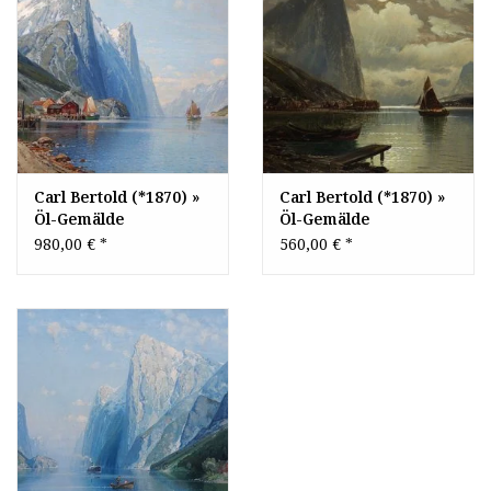
Carl Bertold (*1870) »
Carl Bertold (*1870) »
Öl-Gemälde
Öl-Gemälde
norwegische
norwegische Fjord
980,00 €
*
560,00 €
*
Fjordlandschaft Fjord
Mond Nacht
Norwegen Landschaft
Mondnacht
Meer
Mondschein
Fjordlandschaft Meer
Landschaft
Düsseldorfer
Malerschule