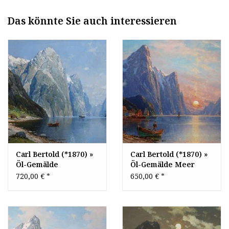
Das könnte Sie auch interessieren
Carl Bertold (*1870) »
Carl Bertold (*1870) »
Öl-Gemälde
Öl-Gemälde Meer
norwegische
norwegische
720,00 €
*
650,00 €
*
Fjordlandschaft Meer
Fjordlandschaft Meer
Fjord Landschaft
Fjord Landschaft
Norwegen
Norwegen