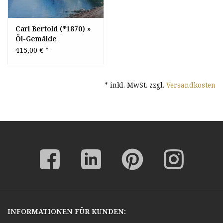
Carl Bertold (*1870) »
Öl-Gemälde
norwegische
415,00 €
*
Fjordlandschaft Meer
Fjord Landschaft
Norwegen
* inkl. MwSt. zzgl.
Versandkosten
INFORMATIONEN FÜR KUNDEN: