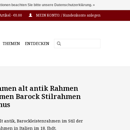
ationen beachten Sie bitte unsere Datenschutzerklärung. »
Artikel - €0,00
MEIN KONTO: / Kundenkonto anlegen
THEMEN
ENTDECKEN
hmen alt antik Rahmen
men Barock Stilrahmen
mus
t antik, Barockleistenrahmen im Stil der
hmen in Italien im 18. Jhdt.