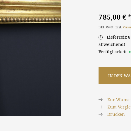
785,00 €
inkl. MwSt. zzgl.
Versa
Lieferzeit: 
abweichend)
Verfügbarkeit:
n
IN DEN W
Zur Wunsch
Zum Vergle
Drucken