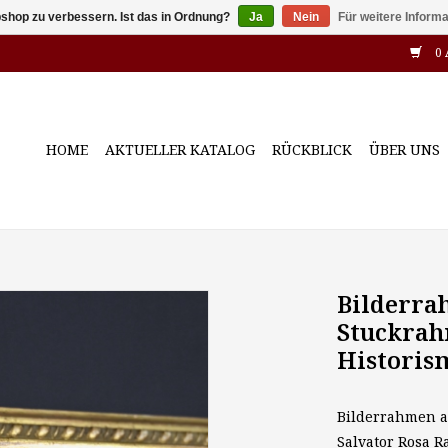
shop zu verbessern. Ist das in Ordnung?
Ja
Nein
Für weitere Inform
0 
HOME
AKTUELLER KATALOG
RÜCKBLICK
ÜBER UNS
Bilderra
Stuckrah
Historis
Bilderrahmen al
Salvator Rosa Ra