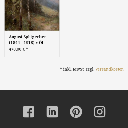
August Splitgerber
(1844 - 1918) » Öl-
Gemälde
470,00 €
*
Impressionismus
Jugendstil Landschaft
Münchner Malerschule
* inkl. MwSt. zzgl.
Versandkosten
Süddeutsche Malerei