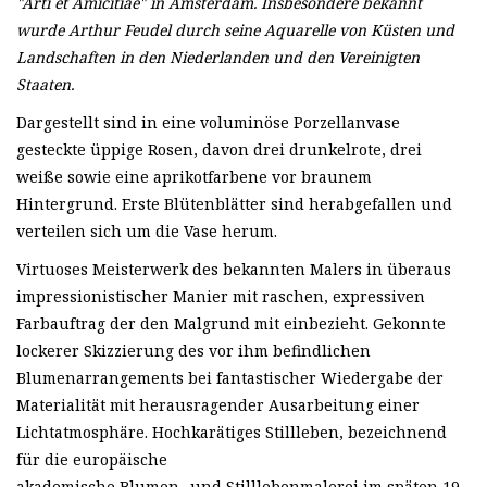
"Arti et Amicitiae" in Amsterdam. Insbesondere bekannt
wurde Arthur Feudel durch seine Aquarelle von Küsten und
Landschaften in den Niederlanden und den Vereinigten
Staaten.
Dargestellt sind in eine voluminöse Porzellanvase
gesteckte üppige Rosen, davon drei drunkelrote, drei
weiße sowie eine aprikotfarbene vor braunem
Hintergrund. Erste Blütenblätter sind herabgefallen und
verteilen sich um die Vase herum.
Virtuoses Meisterwerk des bekannten Malers in überaus
impressionistischer Manier mit raschen, expressiven
Farbauftrag der den Malgrund mit einbezieht. Gekonnte
lockerer Skizzierung des vor ihm befindlichen
Blumenarrangements bei fantastischer Wiedergabe der
Materialität mit herausragender Ausarbeitung einer
Lichtatmosphäre. Hochkarätiges Stillleben, bezeichnend
für die europäische
akademische Blumen- und Stilllebenmalerei im späten 19.