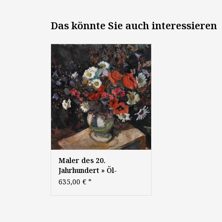
Das könnte Sie auch interessieren
Maler des 20. Jahrhundert:
"Sommerblumenstrauß", um
1920, Öl auf Leinwand, 47,5 x
56 cm, unsigniert
Maler des 20.
Jahrhundert » Öl-
Gemälde
635,00 €
*
Postimpressionismus
Blumen Stillleben
Blumenstillleben
Klassische Moderne