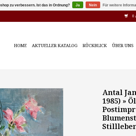
shop zu verbessern. Ist das in Ordnung?
Ja
Nein
Für weitere Inform
0 
HOME
AKTUELLER KATALOG
RÜCKBLICK
ÜBER UNS
Antal Jan
1985) » 
Postimpr
Blumenst
Stilllebe