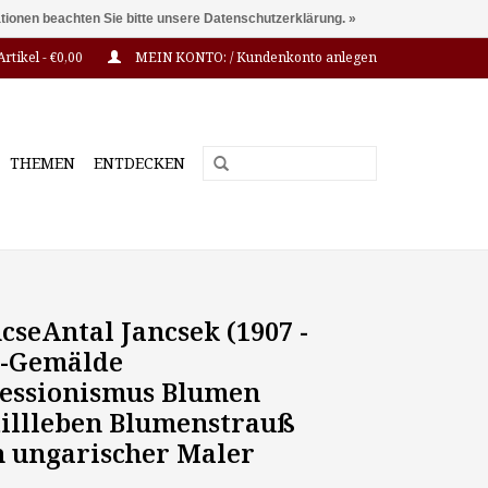
ationen beachten Sie bitte unsere Datenschutzerklärung. »
Artikel - €0,00
MEIN KONTO: / Kundenkonto anlegen
THEMEN
ENTDECKEN
cseAntal Jancsek (1907 -
Öl-Gemälde
essionismus Blumen
illleben Blumenstrauß
n ungarischer Maler