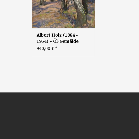
Albert Holz (1884 -
1954) » Öl-Gemälde
Naturalismus Jugendstil
940,00 €
*
Landschaft
Düsseldorfer
Malerschule