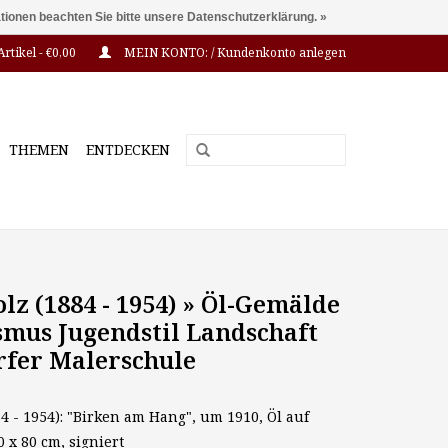
ationen beachten Sie bitte unsere Datenschutzerklärung. »
Artikel - €0,00
MEIN KONTO: / Kundenkonto anlegen
THEMEN
ENTDECKEN
lz (1884 - 1954) » Öl-Gemälde
smus Jugendstil Landschaft
rfer Malerschule
84 - 1954): "Birken am Hang", um 1910, Öl auf
 x 80 cm, signiert