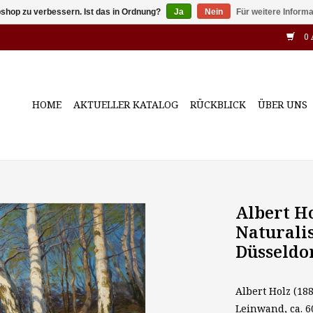
shop zu verbessern. Ist das in Ordnung?
Ja
Nein
Für weitere Inform
0 
HOME
AKTUELLER KATALOG
RÜCKBLICK
ÜBER UNS
Albert Ho
Naturali
Düsseldo
Albert Holz (18
Leinwand, ca. 60