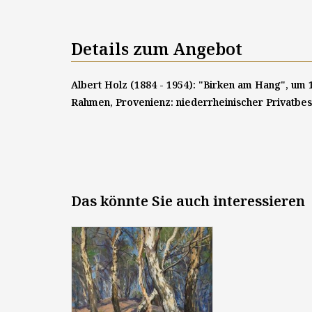
Details zum Angebot
Albert Holz (1884 - 1954): "Birken am Hang", um 1
Rahmen, Provenienz: niederrheinischer Privatbes
Das könnte Sie auch interessieren
Albert Holz (1884 - 1954):
"Birken am Hang", um 1910, Öl
auf Leinwand (auf Holzplatte
aufgezogen), ca. 37,5 x 30 cm,
signiert