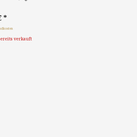
€
*
ndkosten
ereits verkauft