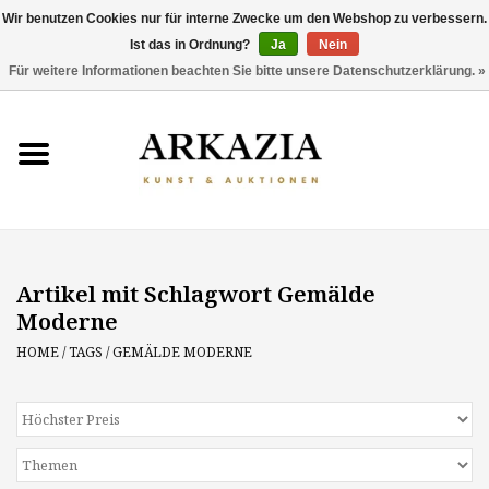
Wir benutzen Cookies nur für interne Zwecke um den Webshop zu verbessern.
Ist das in Ordnung?
Ja
Nein
0 Artikel - €0,00
Für weitere Informationen beachten Sie bitte unsere Datenschutzerklärung. »
HOME
AKTUELLER KATALOG
RÜCKBLICK
Artikel mit Schlagwort Gemälde
ÜBER UNS
Moderne
THEMEN
HOME
/
TAGS
/
GEMÄLDE MODERNE
ENTDECKEN