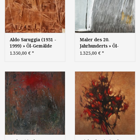
Aldo Saruggia (1931 -
Maler des 20.
1999) » Öl-Gemälde
Jahrhunderts » Öl-
Moderne Informel
Gemälde Moderne
1.350,00 €
*
1.325,00 €
*
abstrakte Kunst
Abstrakte Malerei
italienischer Maler
Informel Tachismus