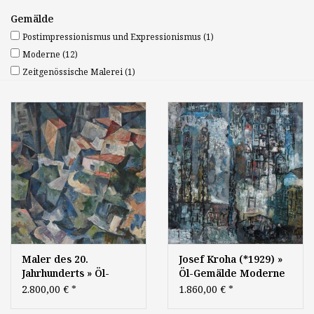
Gemälde
Postimpressionismus und Expressionismus
(1)
Moderne
(12)
Zeitgenössische Malerei
(1)
Maler des 20.
Josef Kroha (*1929) »
Jahrhunderts » Öl-
Öl-Gemälde Moderne
Gemälde Moderne
abstrakte Malerei
2.800,00 €
*
1.860,00 €
*
Kubismus Avantgarde
Informel informelle