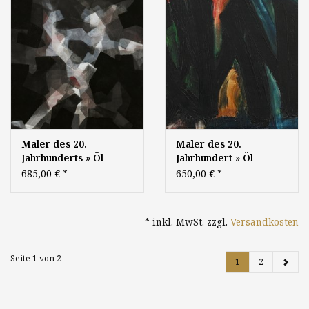
Maler des 20.
Maler des 20.
Jahrhunderts » Öl-
Jahrhundert » Öl-
Gemälde Moderne
Gemälde Informel
685,00 €
*
650,00 €
*
Abstrakte Malerei
abstrakt Moderne
informelle Kunst
* inkl. MwSt. zzgl.
Versandkosten
Seite 1 von 2
1
2