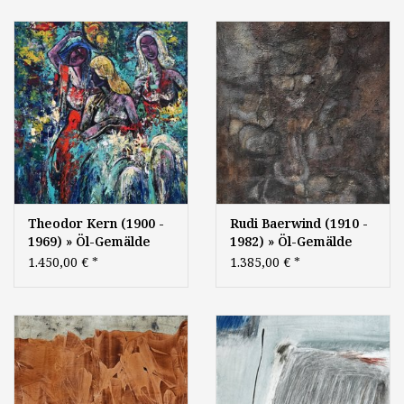
Landschaft
Kunst
Theodor Kern (1900 -
Rudi Baerwind (1910 -
1969) » Öl-Gemälde
1982) » Öl-Gemälde
Expressionismus
Informel abstrakt
1.450,00 €
*
1.385,00 €
*
Österreich Moderne
Moderne