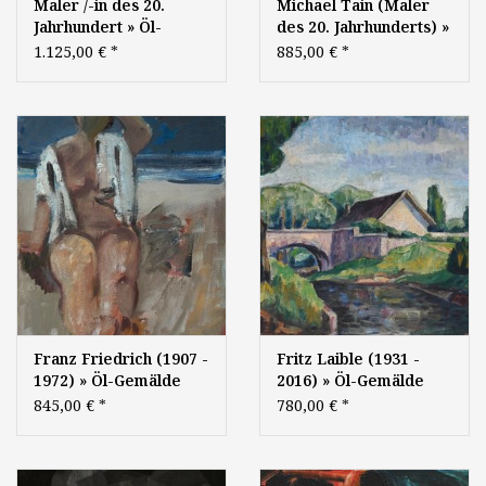
Maler /-in des 20.
Michael Tain (Maler
Jahrhundert » Öl-
des 20. Jahrhunderts) »
Gemälde Informel
Öl-Gemälde Moderne
1.125,00 €
*
885,00 €
*
abstrakter
Informel abstrakte
Expressionismus
Malerei
Moderne
Franz Friedrich (1907 -
Fritz Laible (1931 -
1972) » Öl-Gemälde
2016) » Öl-Gemälde
Expressionismus
Postimpressionismus
845,00 €
*
780,00 €
*
Moderne
Expressionismus
Landschaft