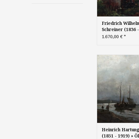
Friedrich Wilhel
Schreiner (1836 -
Öl-Gemälde
1.670,00 €
*
Düsseldorfer
Malerschule
Heinrich Hartung II
1919): "Heimkehrende
1879, Öl auf Leinwa
40,5cm, signi
Heinrich Hartung 
(1851 - 1919) » Öl