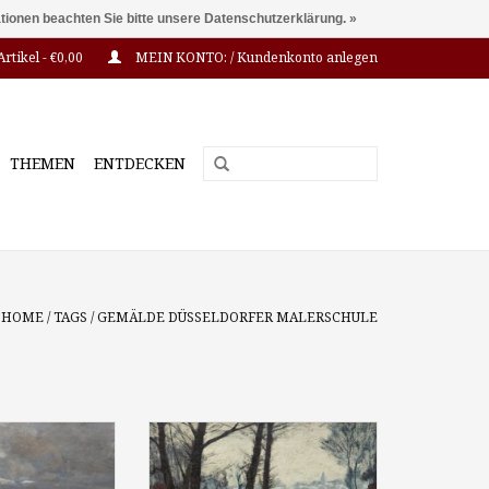
ationen beachten Sie bitte unsere Datenschutzerklärung. »
Artikel - €0,00
MEIN KONTO: / Kundenkonto anlegen
THEMEN
ENTDECKEN
HOME
/
TAGS
/
GEMÄLDE DÜSSELDORFER MALERSCHULE
ilhelm Günter
Herman Hyneman (1849 –
(1864-1927):
1907): “Winter an der Düssel",
ng", um 1900, Öl
Öl auf Leinwand, 60 x 50 cm,