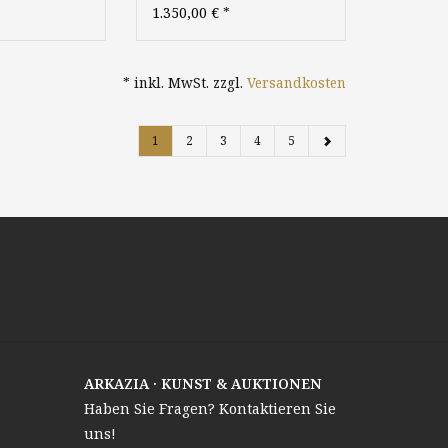
Impressionismus
1.350,00 €
*
aft
Landschaft Niederrhein
Düsseldorfer
r
Malerschule
* inkl. MwSt. zzgl.
Versandkosten
1
2
3
4
5
ARKAZIA · KUNST & AUKTIONEN
Haben Sie Fragen? Kontaktieren Sie
uns!