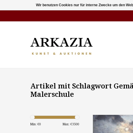
Wir benutzen Cookies nur für interne Zwecke um den Web
Artikel mit Schlagwort Gemä
Malerschule
Heinrich Petersen-A
- 1906): "Hollän
Min: €
0
Max: €
3500
Landschaft bei Mon