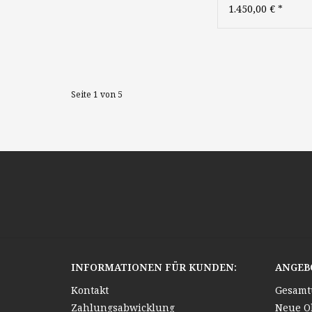
Gemälde Düsseld
1.450,00 €
*
Malerschule Me
Seite 1 von 5
INFORMATIONEN FÜR KUNDEN:
ANGEB
Kontakt
Gesamt
Zahlungsabwicklung
Neue O