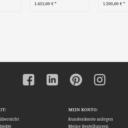
orfer
» Öl-Gemälde
Landschaft
1.435,00 €
*
1.200,00 €
*
er
Postimpressionismus
Erntelandsch
Expressionismus Varieté
Niederrhein
Theater Klassische
Düsseldorfe
Moderne
Malerschule
OT:
MEIN KONTO:
übersicht
Kundenkonto anlegen
bjekte
Meine Bestellungen