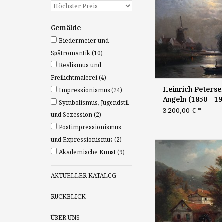
um 1890, Öl 
Mahagoniholztafel, 50
signiert
Gemälde
Biedermeier und
Spätromantik
(10)
Realismus und
Freilichtmalerei
(4)
Heinrich Peterse
Impressionismus
(24)
Angeln (1850 - 19
Symbolismus, Jugendstil
Gemälde Spätrom
3.200,00 €
*
und Sezession
(2)
Mond Mondnach
Postimpressionismus
Mondschein
Düsseldorfer
und Expressionismus
(2)
Friedrich Wilhelm 
Malerschule
Akademische Kunst
(9)
(1836 - 1922): "Alte
gebirgiger Landsch
1870, Öl auf Leinwand
AKTUELLER KATALOG
cm
RÜCKBLICK
ÜBER UNS