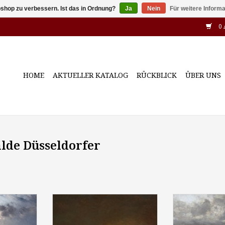
shop zu verbessern. Ist das in Ordnung?
Ja
Nein
Für weitere Inform
0 
HOME
AKTUELLER KATALOG
RÜCKBLICK
ÜBER UNS
lde Düsseldorfer
ngeln (1850
Adolph Kreutzer (Maler des 19.
Erwin Carl W
dische
Jahrhundert): "Burg am Wasser
(Günther) 
dschein",
bei Mondaufgang" um 1880, Öl
"Nordseebrandu