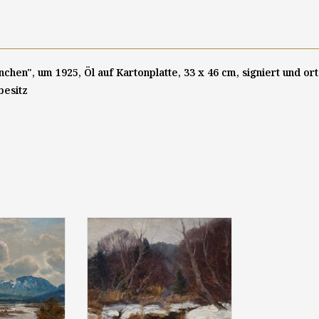
nchen", um 1925, Öl auf Kartonplatte, 33 x 46 cm, signiert und or
besitz
loch (1891 -
Josef Rolf Knobloch (1891-
ssauen im
1964): "Winterliche
erland", um
Waldlandschaft mit Bachlauf",
z, 50 x 60 cm,
um 1920, Öl auf Kartonplatte,
ert
ca. 50 x 60 cm, signiert