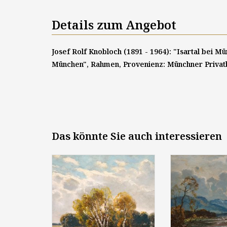
Details zum Angebot
Josef Rolf Knobloch (1891 - 1964): "Isartal bei Mü
München", Rahmen, Provenienz: Münchner Privat
Das könnte Sie auch interessieren
Josef Rolf Knobloch (1891 -
Josef Rolf Knob
1964): "Bäuerinnen im
1964): "Flu
Dachauer Moos", um 1925, Öl
bayerischen Ob
auf Kartonplatte, 50 x 60 cm,
1925, Öl auf Hol
signiert
signi