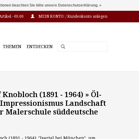
ationen beachten Sie bitte unsere Datenschutzerklärung. »
Artikel - €0,00
MEIN KONTO: / Kundenkonto anlegen
THEMEN
ENTDECKEN
f Knobloch (1891 - 1964) » Öl-
Impressionismus Landschaft
 Malerschule süddeutsche
loch (1891 - 1964): "Isartal bei München", um