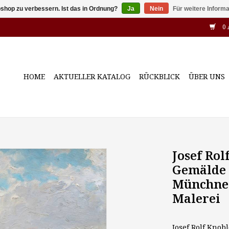
shop zu verbessern. Ist das in Ordnung?
Ja
Nein
Für weitere Inform
0 
HOME
AKTUELLER KATALOG
RÜCKBLICK
ÜBER UNS
Josef Rol
Gemälde 
Münchner
Malerei
Josef Rolf Knob