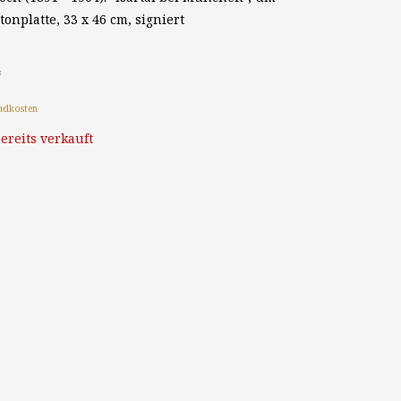
tonplatte, 33 x 46 cm, signiert
*
ndkosten
ereits verkauft