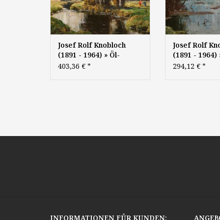
Josef Rolf Knobloch
Josef Rolf Kn
(1891 - 1964) » Öl-
(1891 - 1964) 
Gemälde
Gemälde
403,36 €
*
294,12 €
*
Impressionismus
Impressionis
Landschaft Münchner
Landschaft M
Malerschule
Malerschule
süddeutsche Malerei
süddeutsche 
INFORMATIONEN FÜR KUNDEN:
ANGEB