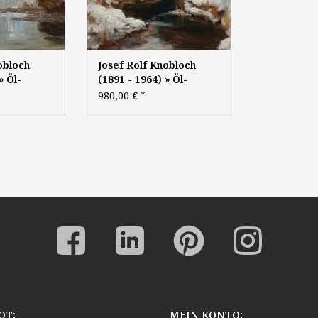
obloch
Josef Rolf Knobloch
» Öl-
(1891 - 1964) » Öl-
Gemälde Winter Wald
980,00 €
*
mus
Schnee Landschaft
ünchner
Waldlandschaft
Winterlandschaft
Malerei
Münchner Malerschule
süddeutsche Malerei
OT:
MEIN KONTO: