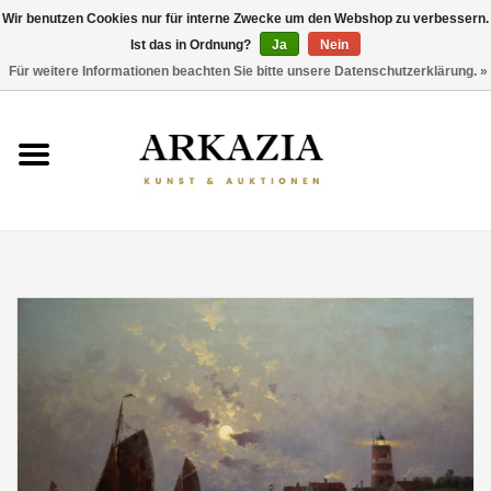
Wir benutzen Cookies nur für interne Zwecke um den Webshop zu verbessern.
Ist das in Ordnung?
Ja
Nein
0 Artikel - €0,00
Für weitere Informationen beachten Sie bitte unsere Datenschutzerklärung. »
HOME
AKTUELLER KATALOG
RÜCKBLICK
ÜBER UNS
THEMEN
ENTDECKEN