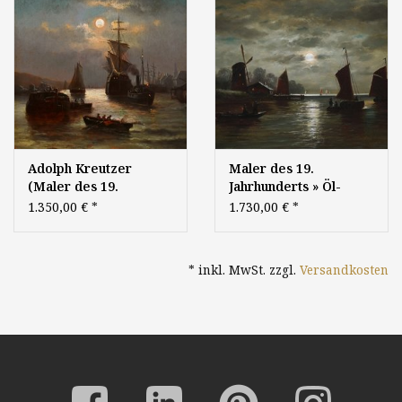
Adolph Kreutzer
Maler des 19.
(Maler des 19.
Jahrhunderts » Öl-
Jahrhunderts) » Öl-
Gemälde Spätromantik
1.350,00 €
*
1.730,00 €
*
Gemälde Spätromantik
Biedermeier Mond
Meer nächtliche
Mondnacht
Küstenlandschaft Mond
Mondschein Nacht
* inkl. MwSt. zzgl.
Versandkosten
Vollmond Mondnacht
Vollmond Meer
Mondschein
Küstenlandschaft
Düsseldorfer
Malerschule
Landschaftsgemälde