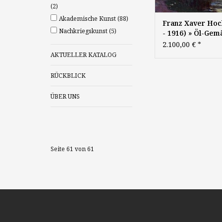
(2)
Akademische Kunst
(88)
Franz Xaver Hoc
Nachkriegskunst
(5)
- 1916) » Öl-Gem
Impressionismu
2.100,00 €
*
mediterrane
AKTUELLER KATALOG
Küstenlandschaft
RÜCKBLICK
ÜBER UNS
Seite 61 von 61