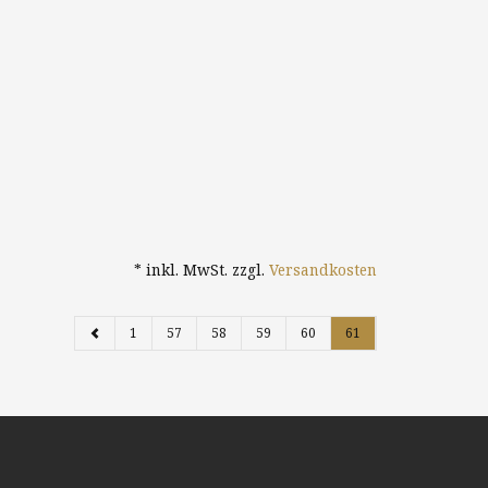
* inkl. MwSt. zzgl.
Versandkosten
1
57
58
59
60
61