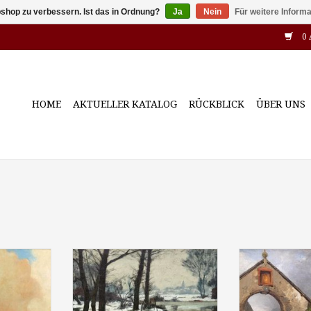
shop zu verbessern. Ist das in Ordnung?
Ja
Nein
Für weitere Inform
0 
HOME
AKTUELLER KATALOG
RÜCKBLICK
ÜBER UNS
 (1858 -
Herman Hyneman (1849 –
Adolf Lüben (18
 weiter
1907): “Winter an der Düssel",
dem alten Kirc
Holz, 106 x
Öl auf Leinwand, 60 x 50 cm,
um 1880, Öl
ert
signiert
(doubliert), 
sig