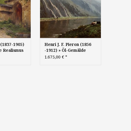
 (1837-1905)
Henri J. F. Pieron (1856
e Realismus
-1912) » Öl-Gemälde
che Münchner
Spätromantik Realismus
1.675,00 €
*
 süddeutsche
Landschaft