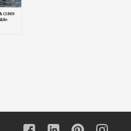
h (1869
älde
s Meer