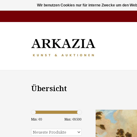
Wir benutzen Cookies nur für interne Zwecke um den Web
Übersicht
Otto Maria Porsche
1931): "Jäger in
Min: €
0
Max: €
8500
Landschaft", Öl auf 
73 cm, signi