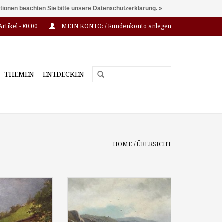
ationen beachten Sie bitte unsere Datenschutzerklärung. »
Artikel - €0,00
MEIN KONTO: / Kundenkonto anlegen
THEMEN
ENTDECKEN
HOME
/
ÜBERSICHT
37 - 1905): "Vor
Henri Joseph Ferdinand Pieron
htor in Ramsau"
(1856 -1912): "Morgennebel an
 auf Leinwand
der Maas", Öl auf Leinwand,
ca. 60 x 50 cm,
Bild-Format ca. 60 x 90 cm,
niert
signiert