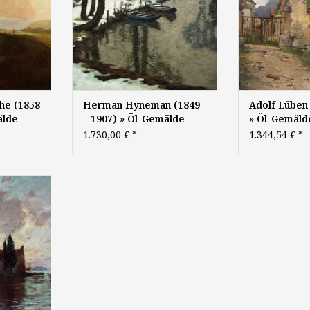
he (1858
Herman Hyneman (1849
Adolf Lüben
älde
– 1907) » Öl-Gemälde
» Öl-Gemäld
ion
Impressionismus Winter
Ramsau Kir
1.730,00 €
*
1.344,54 €
*
Landschaft
Malerschule
Winterlandschaft
Malerei
Düsseldorfer
69 - 1916),
Malerschule
, 1895, Öl
x 40 cm,