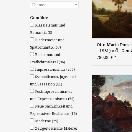
Gemälde
Klassizismus und
Romantik
(8)
Biedermeier und
Otto Maria Porsc
Spätromantik
(67)
- 1931) » Öl-Gem
Realismus und
Jugendstil Sezess
780,00 €
*
Freilichtmalerei
(96)
Landschaft
Impressionismus
(206)
Symbolismus, Jugendstil
Franz Xaver Hoch (18
"Gravosa Dalmatien"
und Sezession
(41)
auf Leinwand, 30 
Postimpressionismus
signiert
und Expressionismus
(59)
Neue Sachlichkeit und
Expressiver Realismus
(16)
Moderne
(25)
Zeitgenössische Malerei